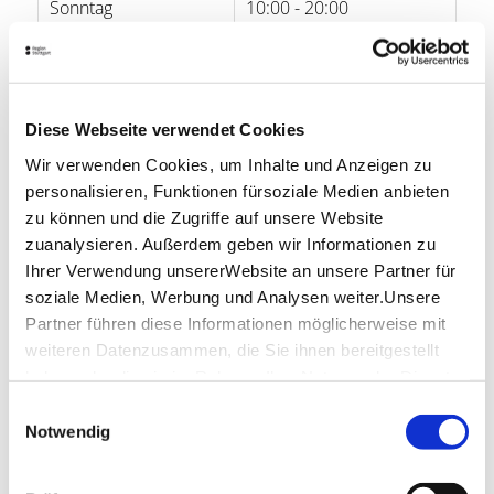
Sonntag
10:00 - 20:00
Öffnungszeiten von Google
Lage & Kontakt
Diese Webseite verwendet Cookies
Maison Karl
Wir verwenden Cookies, um Inhalte und Anzeigen zu
Calwer Str. 50
personalisieren, Funktionen fürsoziale Medien anbieten
70173 Stuttgart
zu können und die Zugriffe auf unsere Website
Telefon:
0711/93 57 35 91
zuanalysieren. Außerdem geben wir Informationen zu
Ihrer Verwendung unsererWebsite an unsere Partner für
Website:
www.maisonkarl.com
soziale Medien, Werbung und Analysen weiter.Unsere
Partner führen diese Informationen möglicherweise mit
weiteren Datenzusammen, die Sie ihnen bereitgestellt
Planen Sie Ihre Anreise
haben oder die sie im Rahmen IhrerNutzung der Dienste
Verkehrs- und Tarifverbund Stuttgart GmbH
gesammelt haben.
Fahrplanauskunft des VVS
Einwilligungsauswahl
Impressum
|
Datenschutzerklärung
Notwendig
Deutsche Bahn AG
Fahrplanauskunft der DB