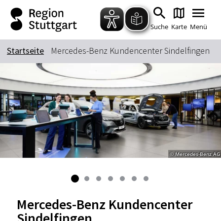
Zum Hauptinhalt springen
Zur Suche springen
Zur Hauptnavigation
Zum Footer springen
Suche
Karte
Menü
Startseite
Mercedes-Benz Kundencenter Sindelfingen
Suchbegriff
Das könnte Sie interessieren
Stadtführungen
Tickets
Citytour
Übernachtung
© Mercedes-Benz AG
Erlebnisse
Essen & Trinken
Wein
Automobil
Kultur
Feste & Highlights
Mercedes-Benz Kundencenter
Sindelfingen