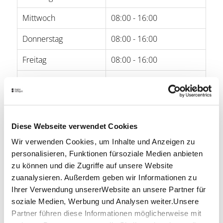
Mittwoch
08:00 - 16:00
Donnerstag
08:00 - 16:00
Freitag
08:00 - 16:00
Samstag
-
Sonntag
-
Diese Webseite verwendet Cookies
Öffnungszeiten von Google
Wir verwenden Cookies, um Inhalte und Anzeigen zu
Lage & Kontakt
personalisieren, Funktionen fürsoziale Medien anbieten
zu können und die Zugriffe auf unsere Website
Mercedes-Benz Kundencenter Sindelfingen
zuanalysieren. Außerdem geben wir Informationen zu
Käsbrünnlestraße 25/1
71063 Sindelfingen
Ihrer Verwendung unsererWebsite an unsere Partner für
soziale Medien, Werbung und Analysen weiter.Unsere
Telefon:
+49 (0) 30 2694 1010
Partner führen diese Informationen möglicherweise mit
Mail:
visit50@mercedes-benz.com