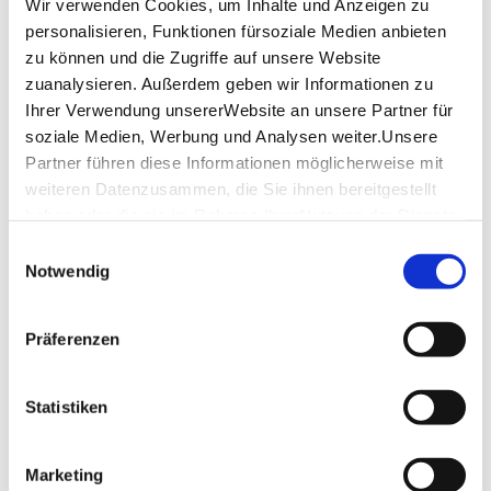
Wir verwenden Cookies, um Inhalte und Anzeigen zu
personalisieren, Funktionen fürsoziale Medien anbieten
Öffnungszeiten
zu können und die Zugriffe auf unsere Website
zuanalysieren. Außerdem geben wir Informationen zu
Montag
10:00 - 18:00
Ihrer Verwendung unsererWebsite an unsere Partner für
soziale Medien, Werbung und Analysen weiter.Unsere
Dienstag
10:00 - 18:00
Partner führen diese Informationen möglicherweise mit
weiteren Datenzusammen, die Sie ihnen bereitgestellt
Mittwoch
10:00 - 18:00
haben oder die sie im Rahmen IhrerNutzung der Dienste
Donnerstag
-
gesammelt haben.
Einwilligungsauswahl
Impressum
|
Datenschutzerklärung
Notwendig
Freitag
10:00 - 20:00
Samstag
10:00 - 20:00
Präferenzen
Sonntag
10:00 - 20:00
Statistiken
Feiertag
10:00 - 20:00
Marketing
Stand 29.12.2022