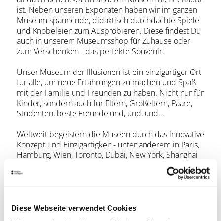
ist. Neben unseren Exponaten haben wir im ganzen
Museum spannende, didaktisch durchdachte Spiele
und Knobeleien zum Ausprobieren. Diese findest Du
auch in unserem Museumsshop für Zuhause oder
zum Verschenken - das perfekte Souvenir.
Unser Museum der Illusionen ist ein einzigartiger Ort
für alle, um neue Erfahrungen zu machen und Spaß
mit der Familie und Freunden zu haben. Nicht nur für
Kinder, sondern auch für Eltern, Großeltern, Paare,
Studenten, beste Freunde und, und, und...
Weltweit begeistern die Museen durch das innovative
Konzept und Einzigartigkeit - unter anderem in Paris,
Hamburg, Wien, Toronto, Dubai, New York, Shanghai
oder Kuala Lumpur.
Besuche die Welt der Illusionen und entdecke das
Unmögliche.
Und: vergiss nicht Dein Smartphone oder Deine
Diese Webseite verwendet Cookies
Kamera!