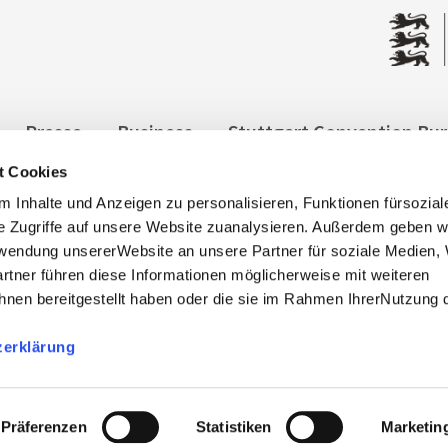
Presse
Business
Stuttgart Convention Bu
t Cookies
ngen
Datenschutz
Widerruf
Kontakt
Co
 Inhalte und Anzeigen zu personalisieren, Funktionen fürsozia
it
e Zugriffe auf unsere Website zuanalysieren. Außerdem geben w
rwendung unsererWebsite an unsere Partner für soziale Medien
rtner führen diese Informationen möglicherweise mit weiteren
nen bereitgestellt haben oder die sie im Rahmen IhrerNutzung 
zerklärung
, info@stuttgart-tourist.de
bnisregion-stuttgart.de sind die offiziellen Websites des
der Regio Stuttgart Marketing- und Tourismus GmbH.
Präferenzen
Statistiken
Marketin