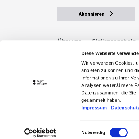
Abonnieren
Über uns
Stellenangebote
Diese Webseite verwende
Allgemeine Geschäftsbedingu
Wir verwenden Cookies, um
stuttgart.de
Barrierefreihe
anbieten zu können und di
Informationen zu Ihrer Ve
Analysen weiter.Unsere Pa
Datenzusammen, die Sie ih
gesammelt haben.
Impressum
|
Datenschut
© 2026 Stuttgart-Marketing GmbH
stuttgart-tourist.de und www.erle
Einwilligungsauswahl
Landeshauptstadt Stuttgart und 
Notwendig