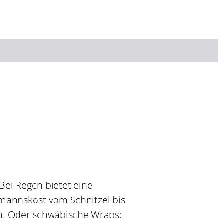
Suchbegriff
Das könnte Sie interessieren
Stadtführungen
Tickets
Citytour
Übernachtung
Erlebnisse
Essen & Trinken
Wein
Automobil
Bei Regen bietet eine
Kultur
Feste & Highlights
mannskost vom Schnitzel bis
ch. Oder schwäbische Wraps: