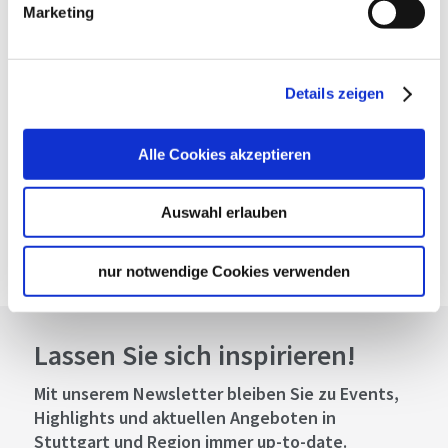
Marketing
Website:
www.neckar-kaeptn.de
Planen Sie Ihre Anreise
Details zeigen
Verkehrs- und Tarifverbund Stuttgart GmbH
Fahrplanauskunft des VVS
Alle Cookies akzeptieren
Deutsche Bahn AG
Fahrplanauskunft der DB
Auswahl erlauben
Google Maps
Google Maps Route
nur notwendige Cookies verwenden
Lassen Sie sich inspirieren!
Mit unserem Newsletter bleiben Sie zu Events,
Highlights und aktuellen Angeboten in
Stuttgart und Region immer up-to-date.