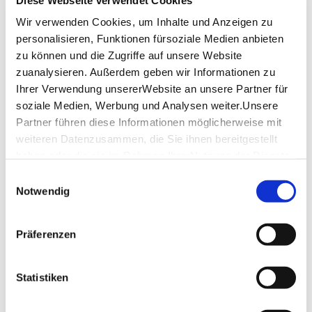
Mittwoch
09:00 - 17:00
Wir verwenden Cookies, um Inhalte und Anzeigen zu
personalisieren, Funktionen fürsoziale Medien anbieten
Donnerstag
09:00 - 17:00
zu können und die Zugriffe auf unsere Website
zuanalysieren. Außerdem geben wir Informationen zu
Freitag
09:00 - 17:00
Ihrer Verwendung unsererWebsite an unsere Partner für
soziale Medien, Werbung und Analysen weiter.Unsere
Samstag
09:30 - 15:00
Partner führen diese Informationen möglicherweise mit
Sonntag
09:30 - 15:00
weiteren Datenzusammen, die Sie ihnen bereitgestellt
haben oder die sie im Rahmen IhrerNutzung der Dienste
gesammelt haben.
Einwilligungsauswahl
Öffnungszeiten von Google
Impressum
|
Datenschutzerklärung
Notwendig
Lage & Kontakt
Neckar-Personen-Schiffahrt Berta Epple GmbH + Co
Präferenzen
KG
Anlegestelle Wilhelma
70376 Stuttgart
Statistiken
Mail:
stuttgart@neckar-kaeptn.de