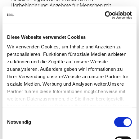
Hörbehinderung, Angebote für Menschen mit
Sehbehinderung, Blindenführhund erlaubt
Weitere Informationen
Diese Webseite verwendet Cookies
Wir verwenden Cookies, um Inhalte und Anzeigen zu
Lage & Kontakt
personalisieren, Funktionen fürsoziale Medien anbieten
Neugereuter Theäterle im Haus St. Monika, Rupert-
zu können und die Zugriffe auf unsere Website
Mayer-Saal
zuanalysieren. Außerdem geben wir Informationen zu
Seeadlerstraße 7
Ihrer Verwendung unsererWebsite an unsere Partner für
70378 Stuttgart
soziale Medien, Werbung und Analysen weiter.Unsere
Partner führen diese Informationen möglicherweise mit
weiteren Datenzusammen, die Sie ihnen bereitgestellt
Planen Sie Ihre Anreise
haben oder die sie im Rahmen IhrerNutzung der Dienste
Verkehrs- und Tarifverbund Stuttgart GmbH
gesammelt haben.
Einwilligungsauswahl
Fahrplanauskunft des VVS
Impressum
|
Datenschutzerklärung
Notwendig
Deutsche Bahn AG
Fahrplanauskunft der DB