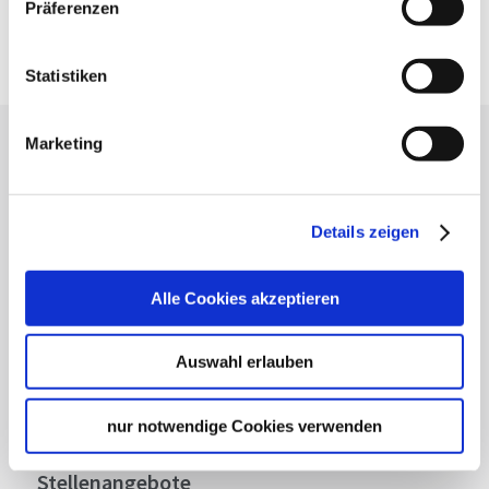
Präferenzen
Google Maps
Google Maps Route
Statistiken
Marketing
Lassen Sie sich inspirieren!
Mit unserem Newsletter bleiben Sie zu Events,
Highlights und aktuellen Angeboten in
Details zeigen
Stuttgart und Region immer up-to-date.
Alle Cookies akzeptieren
Abonnieren
Auswahl erlauben
nur notwendige Cookies verwenden
Über uns
Stellenangebote