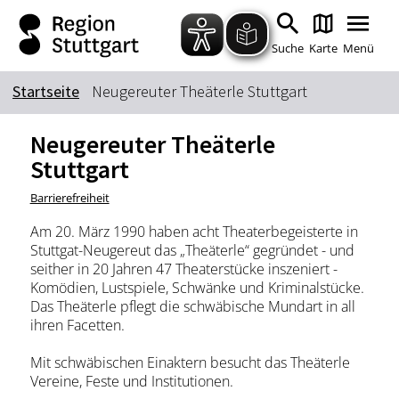
Zum Hauptinhalt springen
Zur Suche springen
Zur Hauptnavigation
Zum Footer springen
Suche
Karte
Menü
Startseite
Neugereuter Theäterle Stuttgart
Suchbegriff
Neugereuter Theäterle
Stuttgart
Das könnte Sie interessieren
Barrierefreiheit
Stadtführungen
Tickets
Am 20. März 1990 haben acht Theaterbegeisterte in
Stuttgat-Neugereut das „Theäterle“ gegründet - und
Citytour
Übernachtung
seither in 20 Jahren 47 Theaterstücke inszeniert -
Erlebnisse
Essen & Trinken
Komödien, Lustspiele, Schwänke und Kriminalstücke.
Das Theäterle pflegt die schwäbische Mundart in all
Wein
Automobil
ihren Facetten.
Kultur
Feste & Highlights
Mit schwäbischen Einaktern besucht das Theäterle
Vereine, Feste und Institutionen.