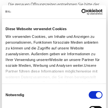
Die genauen Öffnungszeiten entnehmen Sie bitte der
Homepage
Lage & Kontakt
Oberwelt e.V.
Diese Webseite verwendet Cookies
Reinsburgstraße 93
Wir verwenden Cookies, um Inhalte und Anzeigen zu
70197 Stuttgart
personalisieren, Funktionen fürsoziale Medien anbieten
Telefon:
+49 (0)711 650 067
zu können und die Zugriffe auf unsere Website
Mail:
kontakt@oberwelt.de
zuanalysieren. Außerdem geben wir Informationen zu
Ihrer Verwendung unsererWebsite an unsere Partner für
Website:
www.oberwelt.de
soziale Medien, Werbung und Analysen weiter.Unsere
Partner führen diese Informationen möglicherweise mit
weiteren Datenzusammen, die Sie ihnen bereitgestellt
Planen Sie Ihre Anreise
haben oder die sie im Rahmen IhrerNutzung der Dienste
Verkehrs- und Tarifverbund Stuttgart GmbH
gesammelt haben.
Einwilligungsauswahl
Fahrplanauskunft des VVS
Impressum
|
Datenschutzerklärung
Notwendig
Deutsche Bahn AG
Fahrplanauskunft der DB