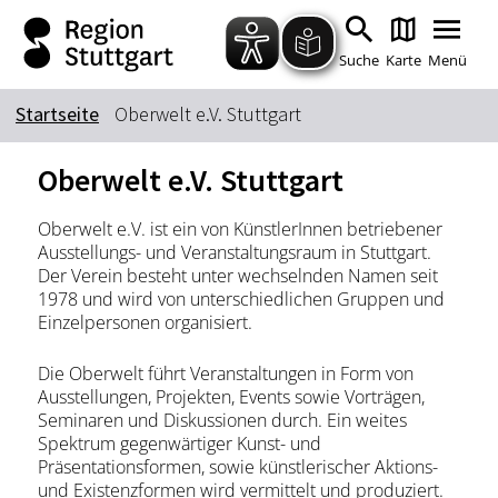
Zum Hauptinhalt springen
Zur Suche springen
Zur Hauptnavigation
Zum Footer springen
Suche
Karte
Menü
Startseite
Oberwelt e.V. Stuttgart
Suchbegriff
Oberwelt e.V. Stuttgart
Oberwelt e.V. ist ein von KünstlerInnen betriebener
Das könnte Sie interessieren
Ausstellungs- und Veranstaltungsraum in Stuttgart.
Der Verein besteht unter wechselnden Namen seit
Stadtführungen
Tickets
1978 und wird von unterschiedlichen Gruppen und
Citytour
Übernachtung
Einzelpersonen organisiert.
Erlebnisse
Essen & Trinken
Die Oberwelt führt Veranstaltungen in Form von
Wein
Automobil
Ausstellungen, Projekten, Events sowie Vorträgen,
Seminaren und Diskussionen durch. Ein weites
Kultur
Feste & Highlights
Spektrum gegenwärtiger Kunst- und
Präsentationsformen, sowie künstlerischer Aktions-
und Existenzformen wird vermittelt und produziert.