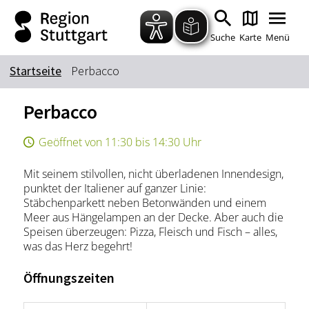
Zum Hauptinhalt springen
Zur Suche springen
Zur Hauptnavigation
Zum Footer springen
Suche
Karte
Menü
Startseite
Perbacco
Suchbegriff
Perbacco
Geöffnet von 11:30 bis 14:30 Uhr
Das könnte Sie interessieren
Mit seinem stilvollen, nicht überladenen Innendesign,
Stadtführungen
Tickets
punktet der Italiener auf ganzer Linie:
Citytour
Übernachtung
Stäbchenparkett neben Betonwänden und einem
Meer aus Hängelampen an der Decke. Aber auch die
Erlebnisse
Essen & Trinken
Speisen überzeugen: Pizza, Fleisch und Fisch – alles,
Wein
Automobil
was das Herz begehrt!
Kultur
Feste & Highlights
Öffnungszeiten