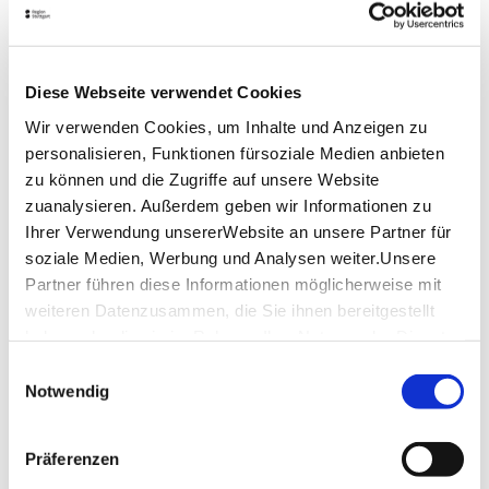
Lage & Kontakt
Perbacco
Diese Webseite verwendet Cookies
Tübinger Str. 41
70178 Stuttgart
Wir verwenden Cookies, um Inhalte und Anzeigen zu
personalisieren, Funktionen fürsoziale Medien anbieten
Telefon:
0711/99 79 00 97
zu können und die Zugriffe auf unsere Website
Website:
www.perbacco.de
zuanalysieren. Außerdem geben wir Informationen zu
Ihrer Verwendung unsererWebsite an unsere Partner für
soziale Medien, Werbung und Analysen weiter.Unsere
Planen Sie Ihre Anreise
Partner führen diese Informationen möglicherweise mit
Verkehrs- und Tarifverbund Stuttgart GmbH
weiteren Datenzusammen, die Sie ihnen bereitgestellt
Fahrplanauskunft des VVS
haben oder die sie im Rahmen IhrerNutzung der Dienste
gesammelt haben.
Deutsche Bahn AG
Einwilligungsauswahl
Impressum
|
Datenschutzerklärung
Notwendig
Fahrplanauskunft der DB
Google Maps
Google Maps Route
Präferenzen