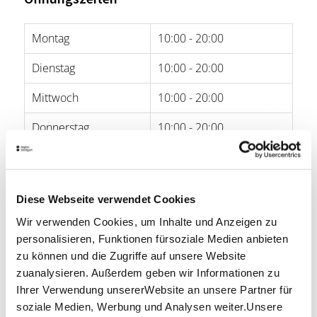
Montag
10:00 - 20:00
Dienstag
10:00 - 20:00
Mittwoch
10:00 - 20:00
Donnerstag
10:00 - 20:00
Freitag
10:00 - 20:00
Samstag
10:00 - 20:00
Diese Webseite verwendet Cookies
Sonntag
-
Wir verwenden Cookies, um Inhalte und Anzeigen zu
personalisieren, Funktionen fürsoziale Medien anbieten
zu können und die Zugriffe auf unsere Website
Öffnungszeiten von Google
zuanalysieren. Außerdem geben wir Informationen zu
Lage & Kontakt
Ihrer Verwendung unsererWebsite an unsere Partner für
soziale Medien, Werbung und Analysen weiter.Unsere
Porsche Brand Store