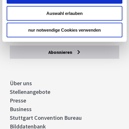
Lassen Sie sich inspirieren!
Auswahl erlauben
Mit unserem Newsletter bleiben Sie zu Events,
Highlights und aktuellen Angeboten in
nur notwendige Cookies verwenden
Stuttgart und Region immer up-to-date.
Abonnieren
Über uns
Stellenangebote
Presse
Business
Stuttgart Convention Bureau
Bilddatenbank