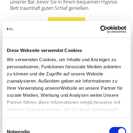
unserer Bar, bevor Sie in Ihrem bequemen Hypnos
Bett traumhaft guten Schlaf genießen.
Jetzt buchen
Diese Webseite verwendet Cookies
Wir verwenden Cookies, um Inhalte und Anzeigen zu
personalisieren, Funktionen fürsoziale Medien anbieten
zu können und die Zugriffe auf unsere Website
zuanalysieren. Außerdem geben wir Informationen zu
Ihrer Verwendung unsererWebsite an unsere Partner für
soziale Medien, Werbung und Analysen weiter.Unsere
Partner führen diese Informationen möglicherweise mit
weiteren Datenzusammen, die Sie ihnen bereitgestellt
haben oder die sie im Rahmen IhrerNutzung der Dienste
gesammelt haben.
Einwilligungsauswahl
Impressum
|
Datenschutzerklärung
Notwendig