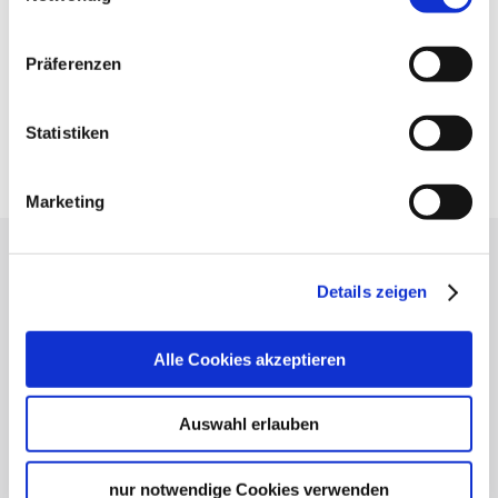
Präferenzen
Statistiken
Marketing
Lassen Sie sich inspirieren!
Details zeigen
Mit unserem Newsletter bleiben Sie zu Events,
Highlights und aktuellen Angeboten in
Alle Cookies akzeptieren
Stuttgart und Region immer up-to-date.
Auswahl erlauben
Abonnieren
nur notwendige Cookies verwenden