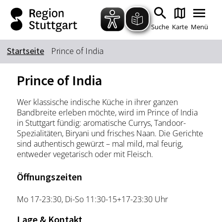
Zum Hauptinhalt springen
Zur Suche springen
Zur Hauptnavigation
Zum Footer springen
Suche
Karte
Menü
Startseite
Prince of India
Suchbegriff
Prince of India
Wer klassische indische Küche in ihrer ganzen
Das könnte Sie interessieren
Bandbreite erleben möchte, wird im Prince of India
in Stuttgart fündig: aromatische Currys, Tandoor-
Stadtführungen
Tickets
Spezialitäten, Biryani und frisches Naan. Die Gerichte
Citytour
Übernachtung
sind authentisch gewürzt – mal mild, mal feurig,
entweder vegetarisch oder mit Fleisch.
Erlebnisse
Essen & Trinken
Wein
Automobil
Öffnungszeiten
Kultur
Feste & Highlights
Mo 17-23:30, Di-So 11:30-15+17-23:30 Uhr
Lage & Kontakt