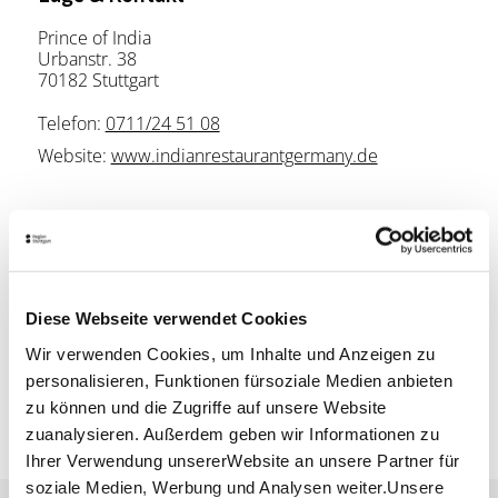
Prince of India
Urbanstr. 38
70182 Stuttgart
Telefon:
0711/24 51 08
Website:
www.indianrestaurantgermany.de
Planen Sie Ihre Anreise
Verkehrs- und Tarifverbund Stuttgart GmbH
Fahrplanauskunft des VVS
Diese Webseite verwendet Cookies
Deutsche Bahn AG
Fahrplanauskunft der DB
Wir verwenden Cookies, um Inhalte und Anzeigen zu
personalisieren, Funktionen fürsoziale Medien anbieten
Google Maps
zu können und die Zugriffe auf unsere Website
Google Maps Route
zuanalysieren. Außerdem geben wir Informationen zu
Ihrer Verwendung unsererWebsite an unsere Partner für
soziale Medien, Werbung und Analysen weiter.Unsere