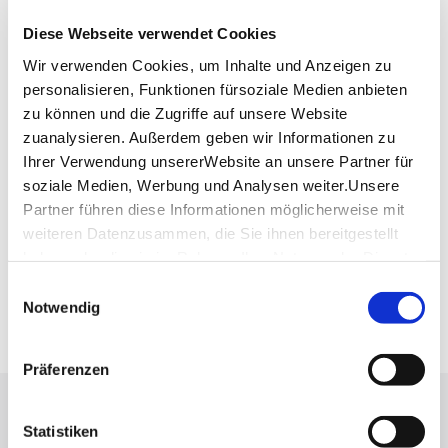
Lage & Kontakt
Diese Webseite verwendet Cookies
Prinzenbau
Schillerplatz
Wir verwenden Cookies, um Inhalte und Anzeigen zu
70173 Stuttgart
personalisieren, Funktionen fürsoziale Medien anbieten
zu können und die Zugriffe auf unsere Website
zuanalysieren. Außerdem geben wir Informationen zu
Planen Sie Ihre Anreise
Ihrer Verwendung unsererWebsite an unsere Partner für
Verkehrs- und Tarifverbund Stuttgart GmbH
soziale Medien, Werbung und Analysen weiter.Unsere
Fahrplanauskunft des VVS
Partner führen diese Informationen möglicherweise mit
weiteren Datenzusammen, die Sie ihnen bereitgestellt
Deutsche Bahn AG
Fahrplanauskunft der DB
haben oder die sie im Rahmen IhrerNutzung der Dienste
gesammelt haben.
Einwilligungsauswahl
Google Maps
Impressum
|
Datenschutzerklärung
Notwendig
Google Maps Route
Präferenzen
Lassen Sie sich inspirieren!
Statistiken