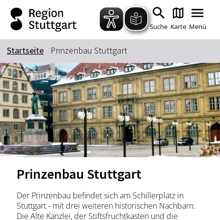
Zum Hauptinhalt springen
Zur Suche springen
Zur Hauptnavigation
Zum Footer springen
Suche
Karte
Menü
Startseite
Prinzenbau Stuttgart
Suchbegriff
Das könnte Sie interessieren
Stadtführungen
Tickets
Citytour
Übernachtung
Erlebnisse
Essen & Trinken
Prinzenbau Stuttgart
Wein
Automobil
Kultur
Feste & Highlights
Der Prinzenbau befindet sich am Schillerplatz in
Stuttgart - mit drei weiteren historischen Nachbarn:
Die Alte Kanzlei, der Stiftsfruchtkasten und die