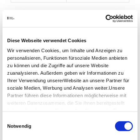
Öffnungszeiten von Google
Lage & Kontakt
Safran - Persisches Restaurant
Diese Webseite verwendet Cookies
Schloßstraße 57A
70176 Stuttgart
Wir verwenden Cookies, um Inhalte und Anzeigen zu
personalisieren, Funktionen fürsoziale Medien anbieten
Telefon:
0711 65863893
zu können und die Zugriffe auf unsere Website
Website:
www.safran-stuttgart.de
zuanalysieren. Außerdem geben wir Informationen zu
Ihrer Verwendung unsererWebsite an unsere Partner für
soziale Medien, Werbung und Analysen weiter.Unsere
Partner führen diese Informationen möglicherweise mit
weiteren Datenzusammen, die Sie ihnen bereitgestellt
Planen Sie Ihre Anreise
haben oder die sie im Rahmen IhrerNutzung der Dienste
Verkehrs- und Tarifverbund Stuttgart GmbH
gesammelt haben.
Einwilligungsauswahl
Fahrplanauskunft des VVS
Impressum
|
Datenschutzerklärung
Notwendig
Deutsche Bahn AG