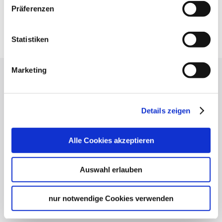
Fahrplanauskunft der DB
Präferenzen
Google Maps
Google Maps Route
Statistiken
Marketing
Lassen Sie sich inspirieren!
Mit unserem Newsletter bleiben Sie zu Events,
Details zeigen
Highlights und aktuellen Angeboten in
Stuttgart und Region immer up-to-date.
Alle Cookies akzeptieren
Abonnieren
Auswahl erlauben
nur notwendige Cookies verwenden
Über uns