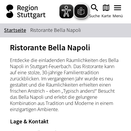
Zum Hauptinhalt springen
Zur Suche springen
Zur Hauptnavigation
Zum Footer springen
Suche
Karte
Menü
Startseite
Ristorante Bella Napoli
Suchbegriff
Ristorante Bella Napoli
Entdecke die einladenden Räumlichkeiten des Bella
Das könnte Sie interessieren
Napoli in Stuttgart-Feuerbach. Das Ristorante kann
auf eine stolze, 30-jährige Familientradition
Stadtführungen
Tickets
zurückblicken. Im vergangenen Jahr wurde es neu
Citytour
Übernachtung
gestaltet und die Räumlichkeiten erhielten einen
frischen Anstrich – eben „Typisch anders!“ Besucht
Erlebnisse
Essen & Trinken
das Bella Napoli und erlebt die gelungene
Wein
Kombination aus Tradition und Moderne in einem
Automobil
einzigartigen Ambiente.
Kultur
Feste & Highlights
Lage & Kontakt