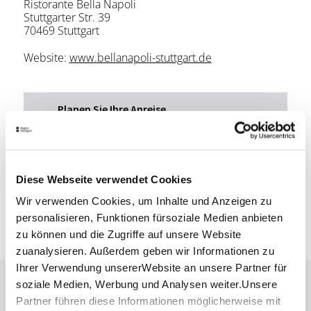
Ristorante Bella Napoli
Stuttgarter Str. 39
70469 Stuttgart
Website:
www.bellanapoli-stuttgart.de
Planen Sie Ihre Anreise
Verkehrs- und Tarifverbund Stuttgart GmbH
Fahrplanauskunft des VVS
Deutsche Bahn AG
Fahrplanauskunft der DB
Diese Webseite verwendet Cookies
Wir verwenden Cookies, um Inhalte und Anzeigen zu
Google Maps
personalisieren, Funktionen fürsoziale Medien anbieten
Google Maps Route
zu können und die Zugriffe auf unsere Website
zuanalysieren. Außerdem geben wir Informationen zu
Ihrer Verwendung unsererWebsite an unsere Partner für
soziale Medien, Werbung und Analysen weiter.Unsere
Lassen Sie sich inspirieren!
Partner führen diese Informationen möglicherweise mit