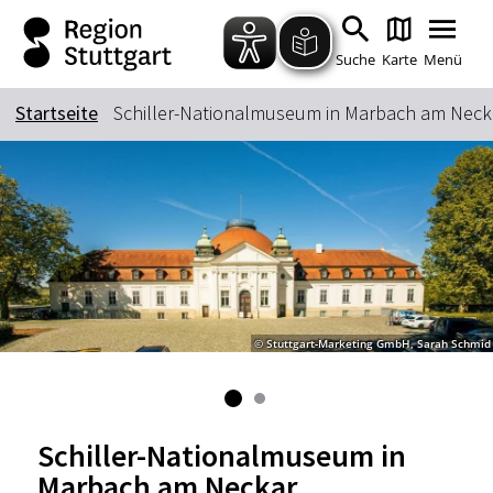
Zum Hauptinhalt springen
Zur Suche springen
Zur Hauptnavigation
Zum Footer springen
Suche
Karte
Menü
Startseite
Schiller-Nationalmuseum in Marbach am Neck
Suchbegriff
Das könnte Sie interessieren
Stadtführungen
Tickets
Citytour
Übernachtung
© Stuttgart-Marketing GmbH, Sarah Schmid
Erlebnisse
Essen & Trinken
Wein
Automobil
Kultur
Feste & Highlights
Schiller-Nationalmuseum in
Marbach am Neckar