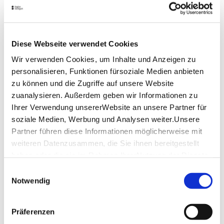
Öffnungszeiten von Google
Diese Webseite verwendet Cookies
StuttCard-Vorteil
Wir verwenden Cookies, um Inhalte und Anzeigen zu
Tageskarte/Kombiticket Schiller
personalisieren, Funktionen fürsoziale Medien anbieten
Nationalmuseum und Literaturmuseum der
zu können und die Zugriffe auf unsere Website
Moderne
zuanalysieren. Außerdem geben wir Informationen zu
Infos zur StuttCard
Ihrer Verwendung unsererWebsite an unsere Partner für
soziale Medien, Werbung und Analysen weiter.Unsere
Lage & Kontakt
Partner führen diese Informationen möglicherweise mit
weiteren Datenzusammen, die Sie ihnen bereitgestellt
Schiller-Nationalmuseum
haben oder die sie im Rahmen IhrerNutzung der Dienste
Schillerhöhe 8-10
71672 Marbach am Neckar
gesammelt haben.
Einwilligungsauswahl
Impressum
|
Datenschutzerklärung
Notwendig
Telefon:
+49 (0)714 484 86 01
Mail:
museum@dla-marbach.de
Präferenzen
Website:
www.dla-marbach.de