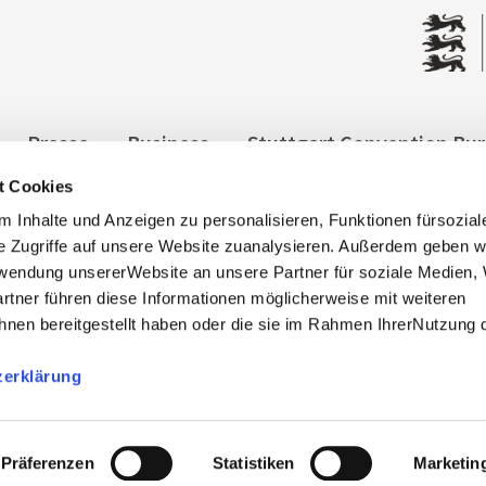
Presse
Business
Stuttgart Convention Bu
t Cookies
ngen
Datenschutz
Widerruf
Kontakt
Co
 Inhalte und Anzeigen zu personalisieren, Funktionen fürsozia
it
e Zugriffe auf unsere Website zuanalysieren. Außerdem geben w
rwendung unsererWebsite an unsere Partner für soziale Medien
rtner führen diese Informationen möglicherweise mit weiteren
nen bereitgestellt haben oder die sie im Rahmen IhrerNutzung 
zerklärung
, info@stuttgart-tourist.de
bnisregion-stuttgart.de sind die offiziellen Websites des
der Regio Stuttgart Marketing- und Tourismus GmbH.
Präferenzen
Statistiken
Marketin