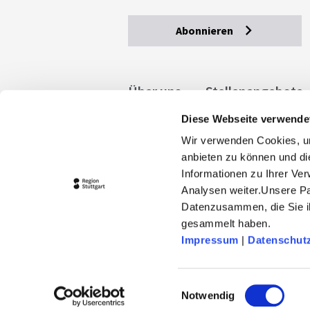
Abonnieren
Über uns
Stellenangebote
Diese Webseite verwende
Allgemeine Geschäftsbedingu
Wir verwenden Cookies, um
stuttgart.de
Barrierefreihe
anbieten zu können und di
Informationen zu Ihrer Ve
Analysen weiter.Unsere Pa
Datenzusammen, die Sie ih
gesammelt haben.
Impressum
|
Datenschut
© 2026 Stuttgart-Marketing GmbH
stuttgart-tourist.de und www.erle
Einwilligungsauswahl
Landeshauptstadt Stuttgart und 
Notwendig