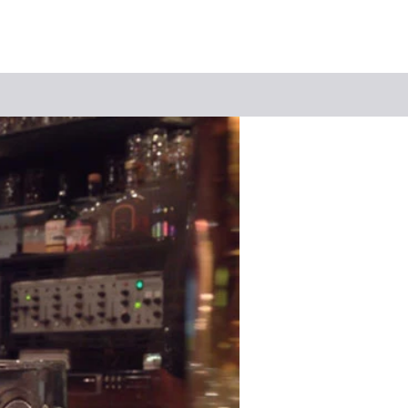
Suchbegriff
Das könnte Sie interessieren
Stadtführungen
Tickets
Citytour
Übernachtung
Erlebnisse
Essen & Trinken
Wein
Automobil
Kultur
Feste & Highlights