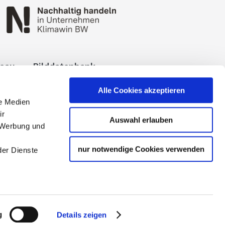
reau
Bilddatenbank
okies
Impressum
Alle Cookies akzeptieren
le Medien
ir
Auswahl erlauben
, Werbung und
nur notwendige Cookies verwenden
der Dienste
 Tourismuspartners der
g
Details zeigen