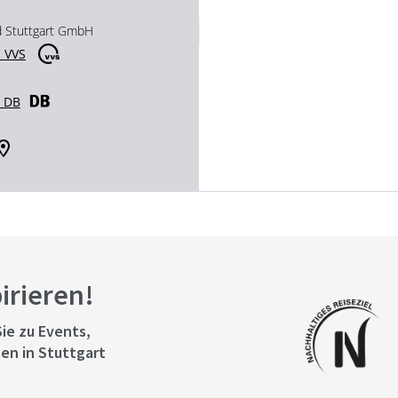
d Stuttgart GmbH
 VVS
r DB
pirieren!
ie zu Events,
en in Stuttgart