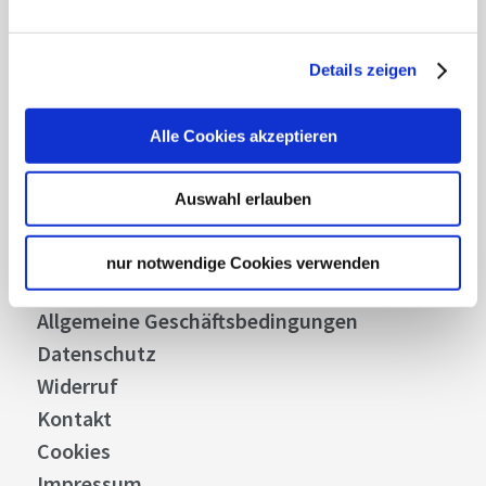
Abonnieren
Details zeigen
Über uns
Alle Cookies akzeptieren
Stellenangebote
Presse
Auswahl erlauben
Business
Stuttgart Convention Bureau
nur notwendige Cookies verwenden
Bilddatenbank
Allgemeine Geschäftsbedingungen
Datenschutz
Widerruf
Kontakt
Cookies
Impressum