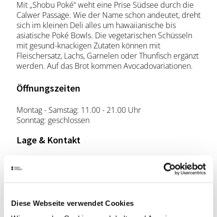
Mit „Shobu Poké“ weht eine Prise Südsee durch die
Calwer Passage. Wie der Name schon andeutet, dreht
sich im kleinen Deli alles um hawaiianische bis
asiatische Poké Bowls. Die vegetarischen Schüsseln
mit gesund-knackigen Zutaten können mit
Fleischersatz, Lachs, Garnelen oder Thunfisch ergänzt
werden. Auf das Brot kommen Avocadovariationen.
Öffnungszeiten
Montag - Samstag: 11.00 - 21.00 Uhr
Sonntag: geschlossen
Lage & Kontakt
Shobu Poké & Deli
Rotebühlplatz 20
70173 Stuttgart
Website:
www.instagram.com
Diese Webseite verwendet Cookies