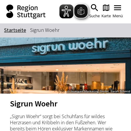
Zum Hauptinhalt springen
Zur Suche springen
Zur Hauptnavigation
Zum Footer springen
Suche
Karte
Menü
Startseite
Sigrun Woehr
Suchbegriff
Das könnte Sie interessieren
Stadtführungen
Tickets
Citytour
Übernachtung
© Stuttgart Marketing GmbH, Sarah Schmid
Erlebnisse
Essen & Trinken
Sigrun Woehr
Wein
Automobil
Kultur
Feste & Highlights
„Sigrun Woehr“ sorgt bei Schuhfans für wildes
Herzrasen und Kribbeln in den Fußzehen. Wer
bereits beim Hören exklusiver Markennamen wie