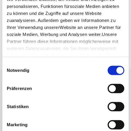
Planen Sie Ihre Anreise
personalisieren, Funktionen fürsoziale Medien anbieten
Verkehrs- und Tarifverbund Stuttgart GmbH
zu können und die Zugriffe auf unsere Website
Fahrplanauskunft des VVS
zuanalysieren. Außerdem geben wir Informationen zu
Ihrer Verwendung unsererWebsite an unsere Partner für
Deutsche Bahn AG
soziale Medien, Werbung und Analysen weiter.Unsere
Fahrplanauskunft der DB
Partner führen diese Informationen möglicherweise mit
Google Maps
weiteren Datenzusammen, die Sie ihnen bereitgestellt
Google Maps Route
haben oder die sie im Rahmen IhrerNutzung der Dienste
gesammelt haben.
Einwilligungsauswahl
Impressum
|
Datenschutzerklärung
Notwendig
Lassen Sie sich inspirieren!
Präferenzen
Mit unserem Newsletter bleiben Sie zu Events,
Highlights und aktuellen Angeboten in
Statistiken
Stuttgart und Region immer up-to-date.
Marketing
Abonnieren