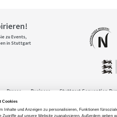
pirieren!
ie zu Events,
en in Stuttgart
Presse
Business
Stuttgart Convention Bu
t Cookies
ngen
Datenschutz
Widerruf
Kontakt
Co
 Inhalte und Anzeigen zu personalisieren, Funktionen fürsozia
it
e Zugriffe auf unsere Website zuanalysieren. Außerdem geben w