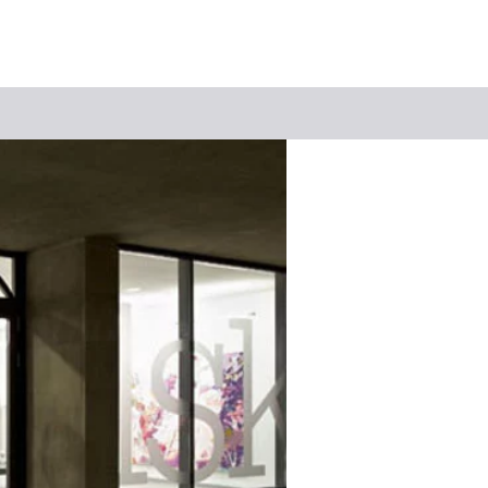
Suchbegriff
Das könnte Sie interessieren
Stadtführungen
Tickets
Citytour
Übernachtung
Erlebnisse
Essen & Trinken
Wein
Automobil
Kultur
Feste & Highlights