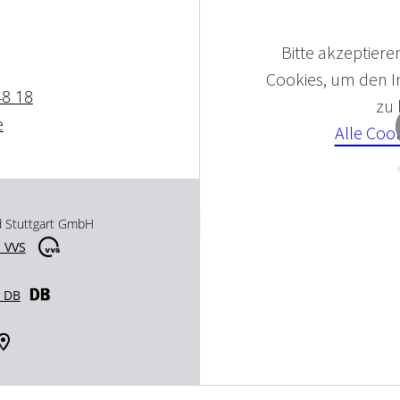
Bitte akzeptieren
Cookies, um den In
48 18
zu
e
Alle Coo
d Stuttgart GmbH
 VVS
r DB