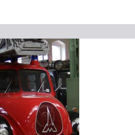
Suchbegriff
Das könnte Sie interessieren
Stadtführungen
Tickets
Citytour
Übernachtung
Erlebnisse
Essen & Trinken
Wein
Automobil
Kultur
Feste & Highlights