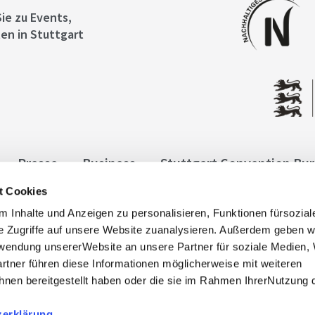
ie zu Events,
en in Stuttgart
Presse
Business
Stuttgart Convention Bu
t Cookies
ngen
Datenschutz
Widerruf
Kontakt
Co
 Inhalte und Anzeigen zu personalisieren, Funktionen fürsozia
it
e Zugriffe auf unsere Website zuanalysieren. Außerdem geben w
rwendung unsererWebsite an unsere Partner für soziale Medien
rtner führen diese Informationen möglicherweise mit weiteren
nen bereitgestellt haben oder die sie im Rahmen IhrerNutzung 
zerklärung