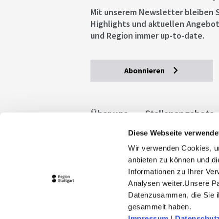
Mit unserem Newsletter bleiben S
Highlights und aktuellen Angebot
und Region immer up-to-date.
Abonnieren
Über uns
Stellenangebote
Diese Webseite verwende
Allgemeine Geschäftsbedingu
Wir verwenden Cookies, um
stuttgart.de
Barrierefreihe
anbieten zu können und di
Informationen zu Ihrer Ve
Analysen weiter.Unsere Pa
Datenzusammen, die Sie ih
gesammelt haben.
Impressum
|
Datenschut