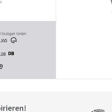
-
d Stuttgart GmbH
 VVS
r DB
pirieren!