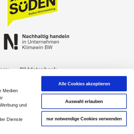
reau
Bilddatenbank
okies
Impressum
Alle Cookies akzeptieren
le Medien
ir
Auswahl erlauben
, Werbung und
nur notwendige Cookies verwenden
der Dienste