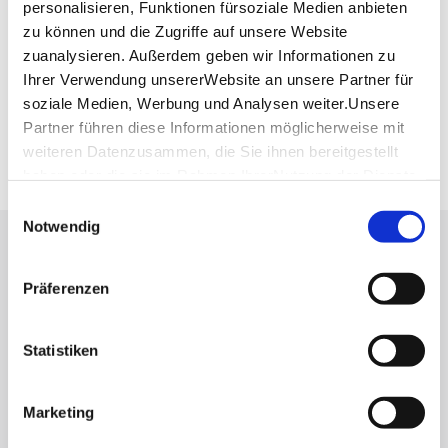
personalisieren, Funktionen fürsoziale Medien anbieten
Verkehrs- und Tarifverbund Stuttgart GmbH
zu können und die Zugriffe auf unsere Website
Fahrplanauskunft des VVS
zuanalysieren. Außerdem geben wir Informationen zu
Deutsche Bahn AG
Ihrer Verwendung unsererWebsite an unsere Partner für
Fahrplanauskunft der DB
soziale Medien, Werbung und Analysen weiter.Unsere
Google Maps
Partner führen diese Informationen möglicherweise mit
Google Maps Route
weiteren Datenzusammen, die Sie ihnen bereitgestellt
haben oder die sie im Rahmen IhrerNutzung der Dienste
gesammelt haben.
Einwilligungsauswahl
Impressum
|
Datenschutzerklärung
Notwendig
Lassen Sie sich inspirieren!
Präferenzen
Mit unserem Newsletter bleiben Sie zu Events,
Highlights und aktuellen Angeboten in
Stuttgart und Region immer up-to-date.
Statistiken
Marketing
Abonnieren