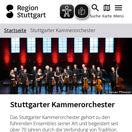
Zum Hauptinhalt springen
Zur Suche springen
Zur Hauptnavigation
Zum Footer springen
Suche
Karte
Menü
Startseite
Stuttgarter Kammerorchester
Suchbegriff
Das könnte Sie interessieren
Stadtführungen
Tickets
Citytour
Übernachtung
© Reiner Pfisterer
Erlebnisse
Essen & Trinken
Stuttgarter Kammerorchester
Wein
Automobil
Kultur
Feste & Highlights
Das Stuttgarter Kammerorchester gehört zu den
führenden Ensembles seiner Art und begeistert seit
über 70 Jahren durch die Verbindung von Tradition