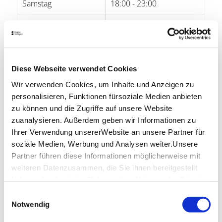
Samstag
18:00 - 23:00
Sonntag
18:00 - 23:00
Öffnungszeiten von Google
Diese Webseite verwendet Cookies
Lage & Kontakt
Wir verwenden Cookies, um Inhalte und Anzeigen zu
Tasca im Feui
personalisieren, Funktionen fürsoziale Medien anbieten
Haußmannstr. 235
zu können und die Zugriffe auf unsere Website
70188 Stuttgart
zuanalysieren. Außerdem geben wir Informationen zu
Telefon:
0711/262 66 18
Ihrer Verwendung unsererWebsite an unsere Partner für
Website:
www.tasca-im-feui.de
soziale Medien, Werbung und Analysen weiter.Unsere
Partner führen diese Informationen möglicherweise mit
weiteren Datenzusammen, die Sie ihnen bereitgestellt
haben oder die sie im Rahmen IhrerNutzung der Dienste
Planen Sie Ihre Anreise
gesammelt haben.
Verkehrs- und Tarifverbund Stuttgart GmbH
Einwilligungsauswahl
Impressum
|
Datenschutzerklärung
Notwendig
Fahrplanauskunft des VVS
Deutsche Bahn AG