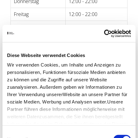
Donnerstag
12:00 - 22:00
Freitag
12:00 - 22:00
Samstag
12:00 - 22:00
Sonntag
12:00 - 22:00
Diese Webseite verwendet Cookies
Öffnungszeiten von Google
Wir verwenden Cookies, um Inhalte und Anzeigen zu
Lage & Kontakt
personalisieren, Funktionen fürsoziale Medien anbieten
zu können und die Zugriffe auf unsere Website
Teehaus
zuanalysieren. Außerdem geben wir Informationen zu
Hohenheimer Str. 119
70184 Stuttgart
Ihrer Verwendung unsererWebsite an unsere Partner für
soziale Medien, Werbung und Analysen weiter.Unsere
Telefon:
0711/236 73 60
Partner führen diese Informationen möglicherweise mit
Website:
www.teehaus-stuttgart.de
weiteren Datenzusammen, die Sie ihnen bereitgestellt
haben oder die sie im Rahmen IhrerNutzung der Dienste
gesammelt haben.
Einwilligungsauswahl
Planen Sie Ihre Anreise