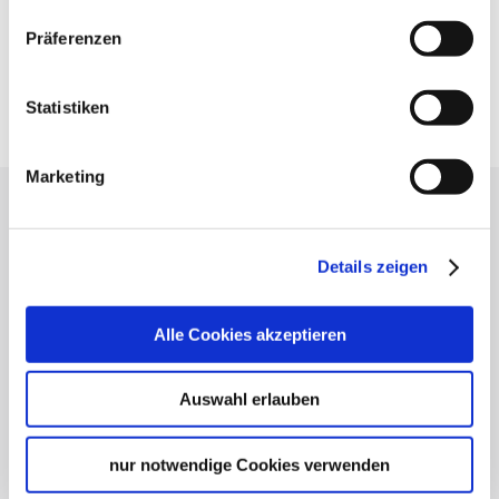
Stadt entspannt erleben.
Präferenzen
24 €
ab
Statistiken
Jetzt buchen
Marketing
Lassen Sie sich inspirieren!
Mit unserem Newsletter bleiben Sie zu Events,
Details zeigen
Highlights und aktuellen Angeboten in
Stuttgart und Region immer up-to-date.
Alle Cookies akzeptieren
Abonnieren
Auswahl erlauben
nur notwendige Cookies verwenden