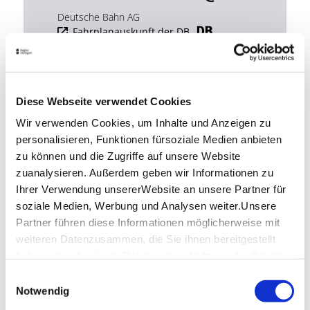
Deutsche Bahn AG
Fahrplanauskunft der DB
Google Maps
Google Maps Route
Diese Webseite verwendet Cookies
Wir verwenden Cookies, um Inhalte und Anzeigen zu
personalisieren, Funktionen fürsoziale Medien anbieten
zu können und die Zugriffe auf unsere Website
Stuttgart
zuanalysieren. Außerdem geben wir Informationen zu
Ihrer Verwendung unsererWebsite an unsere Partner für
Citytour
soziale Medien, Werbung und Analysen weiter.Unsere
Partner führen diese Informationen möglicherweise mit
weiteren Datenzusammen, die Sie ihnen bereitgestellt
Hop-on Hop-off mit dem roten
Cabrio-Doppeldecker
haben oder die sie im Rahmen IhrerNutzung der Dienste
An allen Haltepunkten flexibel ein-
gesammelt haben.
Einwilligungsauswahl
und aussteigen. Jedes Ticket ist 24
Impressum
|
Datenschutzerklärung
Notwendig
Stunden gültig – so lässt sich die