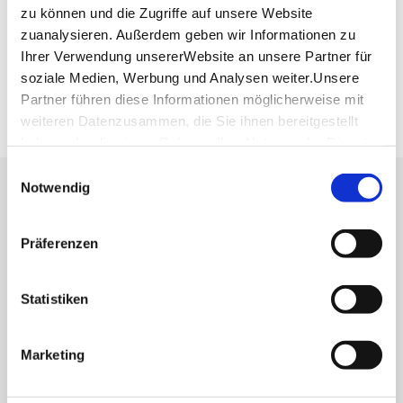
Fahrplanauskunft des VVS
zu können und die Zugriffe auf unsere Website
Deutsche Bahn AG
zuanalysieren. Außerdem geben wir Informationen zu
Fahrplanauskunft der DB
Ihrer Verwendung unsererWebsite an unsere Partner für
soziale Medien, Werbung und Analysen weiter.Unsere
Google Maps
Partner führen diese Informationen möglicherweise mit
Google Maps Route
weiteren Datenzusammen, die Sie ihnen bereitgestellt
haben oder die sie im Rahmen IhrerNutzung der Dienste
gesammelt haben.
Einwilligungsauswahl
Impressum
|
Datenschutzerklärung
Notwendig
Lassen Sie sich inspirieren!
Mit unserem Newsletter bleiben Sie zu Events,
Präferenzen
Highlights und aktuellen Angeboten in
Stuttgart und Region immer up-to-date.
Statistiken
Abonnieren
Marketing