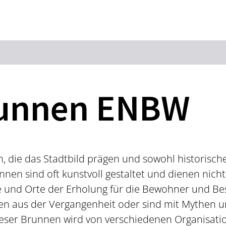
Zum Hauptinhalt springen
Zur Suche springen
Zur Hauptnavigation
Zum Footer springen
runnen ENBW
n, die das Stadtbild prägen und sowohl historisch
en sind oft kunstvoll gestaltet und dienen nich
 und Orte der Erholung für die Bewohner und Bes
en aus der Vergangenheit oder sind mit Mythen 
ieser Brunnen wird von verschiedenen Organisati