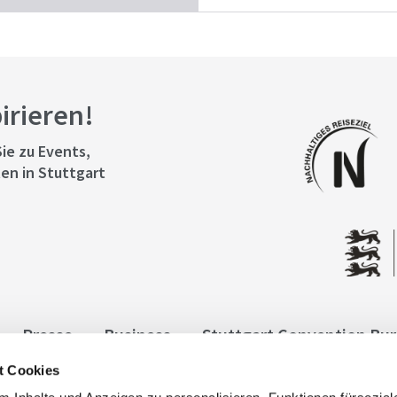
pirieren!
ie zu Events,
en in Stuttgart
Presse
Business
Stuttgart Convention Bu
t Cookies
ngen
Datenschutz
Widerruf
Kontakt
Co