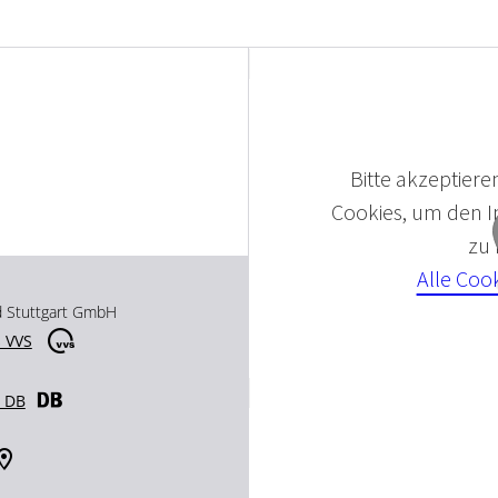
Bitte akzeptieren
Cookies, um den In
zu
Alle Coo
d Stuttgart GmbH
 VVS
r DB