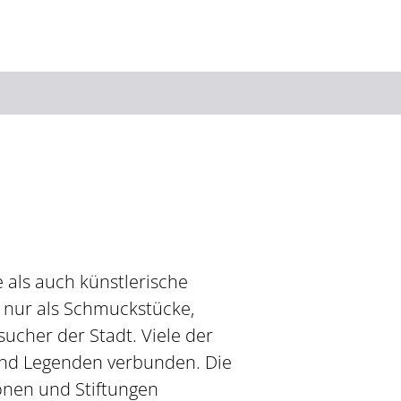
Suchbegriff
Das könnte Sie interessieren
Stadtführungen
Tickets
Citytour
Übernachtung
e als auch künstlerische
Erlebnisse
Essen & Trinken
t nur als Schmuckstücke,
Wein
Automobil
ucher der Stadt. Viele der
Kultur
Feste & Highlights
und Legenden verbunden. Die
onen und Stiftungen