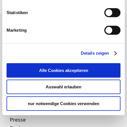
Statistiken
Lassen Sie sich inspirieren!
Marketing
Mit unserem Newsletter bleiben Sie zu Events,
Highlights und aktuellen Angeboten in
Stuttgart und Region immer up-to-date.
Details zeigen
Alle Cookies akzeptieren
Abonnieren
Auswahl erlauben
Über uns
nur notwendige Cookies verwenden
Stellenangebote
Presse