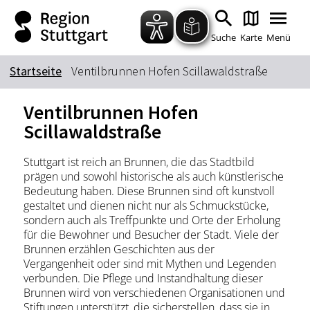
Zum Hauptinhalt springen
Zur Suche springen
Zur Hauptnavigation
Zum Footer springen
Suche
Karte
Menü
Startseite
Ventilbrunnen Hofen Scillawaldstraße
Suchbegriff
Ventilbrunnen Hofen
Scillawaldstraße
Das könnte Sie interessieren
Stuttgart ist reich an Brunnen, die das Stadtbild
prägen und sowohl historische als auch künstlerische
Stadtführungen
Tickets
Bedeutung haben. Diese Brunnen sind oft kunstvoll
Citytour
Übernachtung
gestaltet und dienen nicht nur als Schmuckstücke,
sondern auch als Treffpunkte und Orte der Erholung
Erlebnisse
Essen & Trinken
für die Bewohner und Besucher der Stadt. Viele der
Wein
Automobil
Brunnen erzählen Geschichten aus der
Vergangenheit oder sind mit Mythen und Legenden
Kultur
Feste & Highlights
verbunden. Die Pflege und Instandhaltung dieser
Brunnen wird von verschiedenen Organisationen und
Stiftungen unterstützt, die sicherstellen, dass sie in