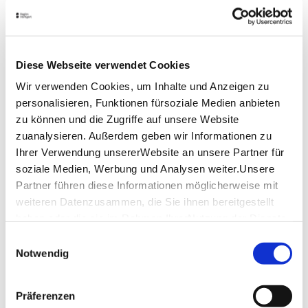
Wasserspiele
sind Brunnenanlagen, bei denen über
eine Wasservorhaltekammer das Brunnenwasser per
Umwälzpumpe im Kreis bewegt wird. Dieses Wasser,
Brauchwasser genannt, ist nicht zum Trinken
geeignet.
Diese Webseite verwendet Cookies
Lage & Kontakt
Wir verwenden Cookies, um Inhalte und Anzeigen zu
personalisieren, Funktionen fürsoziale Medien anbieten
Tiefbauamt
zu können und die Zugriffe auf unsere Website
Scillawaldstraße 109/1
zuanalysieren. Außerdem geben wir Informationen zu
70378 Stuttgart
Ihrer Verwendung unsererWebsite an unsere Partner für
soziale Medien, Werbung und Analysen weiter.Unsere
Partner führen diese Informationen möglicherweise mit
Planen Sie Ihre Anreise
weiteren Datenzusammen, die Sie ihnen bereitgestellt
Verkehrs- und Tarifverbund Stuttgart GmbH
haben oder die sie im Rahmen IhrerNutzung der Dienste
Fahrplanauskunft des VVS
gesammelt haben.
Einwilligungsauswahl
Deutsche Bahn AG
Impressum
|
Datenschutzerklärung
Notwendig
Fahrplanauskunft der DB
Google Maps
Präferenzen
Google Maps Route