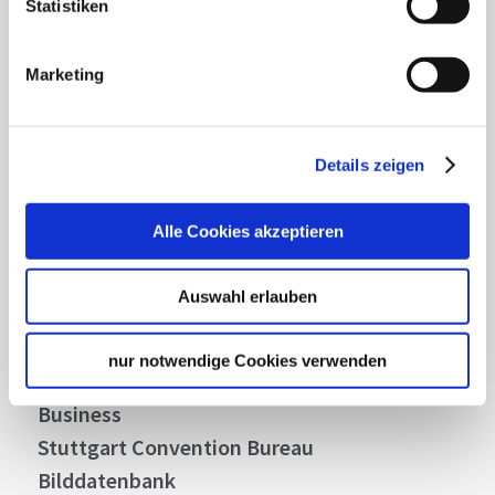
Statistiken
Lassen Sie sich inspirieren!
Mit unserem Newsletter bleiben Sie zu Events,
Marketing
Highlights und aktuellen Angeboten in
Stuttgart und Region immer up-to-date.
Details zeigen
Abonnieren
Alle Cookies akzeptieren
Auswahl erlauben
Über uns
Stellenangebote
nur notwendige Cookies verwenden
Presse
Business
Stuttgart Convention Bureau
Bilddatenbank