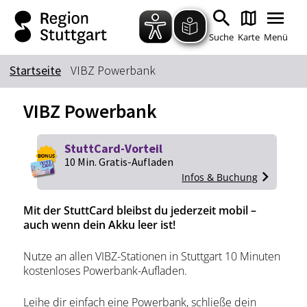
Zum Hauptinhalt springen
Zur Suche springen
Zur Hauptnavigation
Zum Footer springen
Suche
Karte
Menü
Startseite
VIBZ Powerbank
Suchbegriff
VIBZ Powerbank
Das könnte Sie interessieren
StuttCard-Vorteil
10 Min. Gratis-Aufladen
Stadtführungen
Tickets
Infos & Buchung
Citytour
Übernachtung
Mit der StuttCard bleibst du jederzeit mobil –
Erlebnisse
Essen & Trinken
auch wenn dein Akku leer ist!
Wein
Automobil
Nutze an allen VIBZ-Stationen in Stuttgart 10 Minuten
Kultur
Feste & Highlights
kostenloses Powerbank-Aufladen.
Leihe dir einfach eine Powerbank, schließe dein