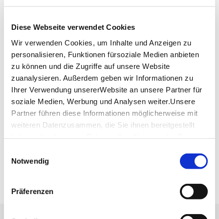
VIBZ-Stationen in Stuttgart
Diese Webseite verwendet Cookies
70178 Stuttgart
Wir verwenden Cookies, um Inhalte und Anzeigen zu
Mail:
info@vibz-powerbank.de
personalisieren, Funktionen fürsoziale Medien anbieten
Website:
vibz-powerbank.de
zu können und die Zugriffe auf unsere Website
zuanalysieren. Außerdem geben wir Informationen zu
Ihrer Verwendung unsererWebsite an unsere Partner für
Planen Sie Ihre Anreise
soziale Medien, Werbung und Analysen weiter.Unsere
Verkehrs- und Tarifverbund Stuttgart GmbH
Partner führen diese Informationen möglicherweise mit
Fahrplanauskunft des VVS
weiteren Datenzusammen, die Sie ihnen bereitgestellt
haben oder die sie im Rahmen IhrerNutzung der Dienste
Deutsche Bahn AG
Fahrplanauskunft der DB
gesammelt haben.
Einwilligungsauswahl
Impressum
|
Datenschutzerklärung
Notwendig
Google Maps
Google Maps Route
Präferenzen