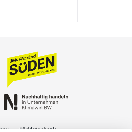
reau
Bilddatenbank