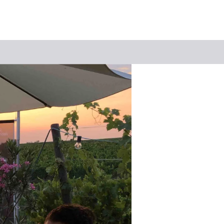
Suchbegriff
Das könnte Sie interessieren
Stadtführungen
Tickets
Citytour
Übernachtung
Erlebnisse
Essen & Trinken
Wein
Automobil
Kultur
Feste & Highlights