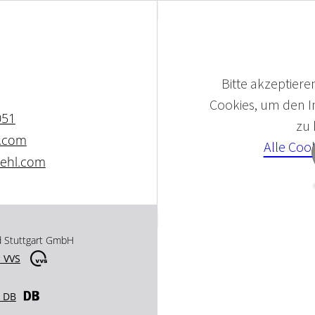
Bitte akzeptieren
Cookies, um den In
051
zu
l.com
Alle Coo
iehl.com
d Stuttgart GmbH
 VVS
r DB