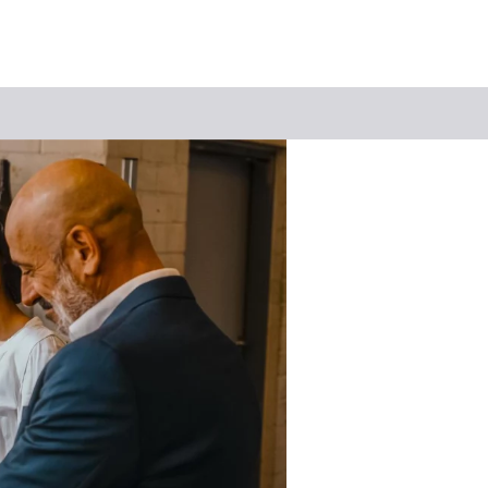
Suchbegriff
Das könnte Sie interessieren
Stadtführungen
Tickets
Citytour
Übernachtung
Erlebnisse
Essen & Trinken
Wein
Automobil
Kultur
Feste & Highlights