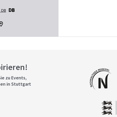
r DB
pirieren!
ie zu Events,
en in Stuttgart