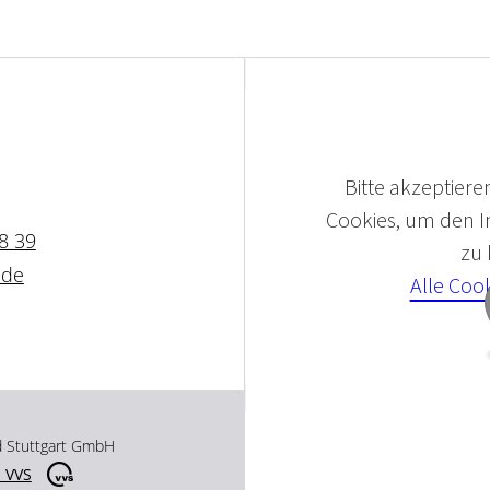
Bitte akzeptieren
Cookies, um den In
8 39
zu
.de
Alle Coo
d Stuttgart GmbH
 VVS