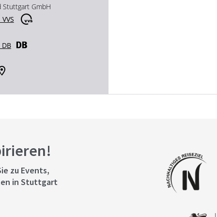
d Stuttgart GmbH
 VVS
r DB
pirieren!
ie zu Events,
en in Stuttgart