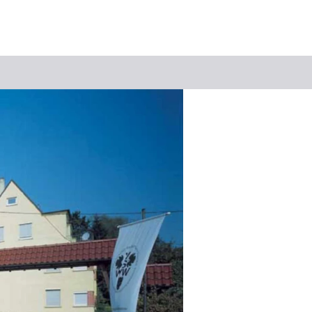
Suchbegriff
Das könnte Sie interessieren
Stadtführungen
Tickets
Citytour
Übernachtung
Erlebnisse
Essen & Trinken
Wein
Automobil
Kultur
Feste & Highlights