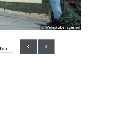
© Weinstube Jägerhof
lten