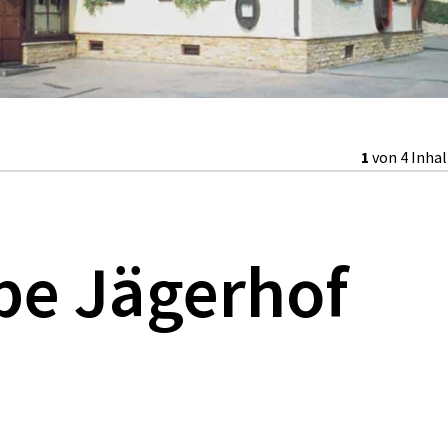
1
von 4 Inha
be Jägerhof