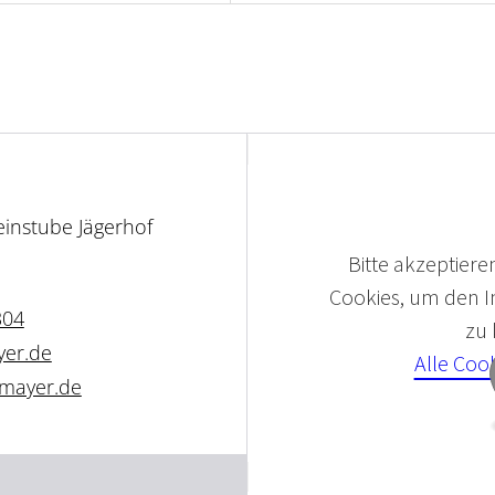
instube Jägerhof
Bitte akzeptieren
Cookies, um den In
304
zu
yer.de
Alle Coo
-mayer.de