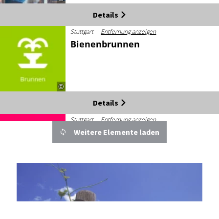
Details
Stuttgart
Entfernung anzeigen
Bienenbrunnen
©
Details
Stuttgart
Entfernung anzeigen
Big Burger House
Weitere Elemente laden
©
Details