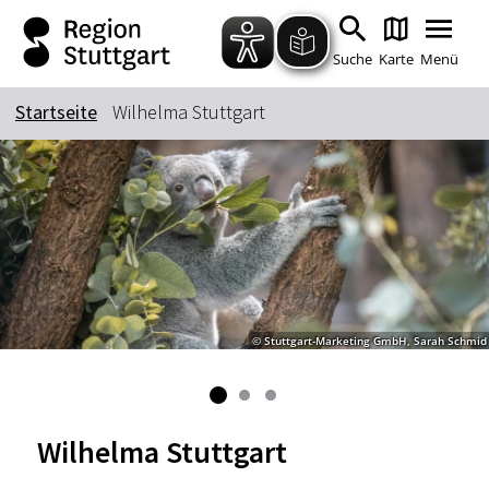
Zum Hauptinhalt springen
Zur Suche springen
Zur Hauptnavigation
Zum Footer springen
Suche
Karte
Menü
Startseite
Wilhelma Stuttgart
Suchbegriff
Das könnte Sie interessieren
Stadtführungen
Tickets
Citytour
Übernachtung
© Stuttgart-Marketing GmbH, Sarah Schmid
Erlebnisse
Essen & Trinken
Wein
Automobil
Kultur
Feste & Highlights
Wilhelma Stuttgart