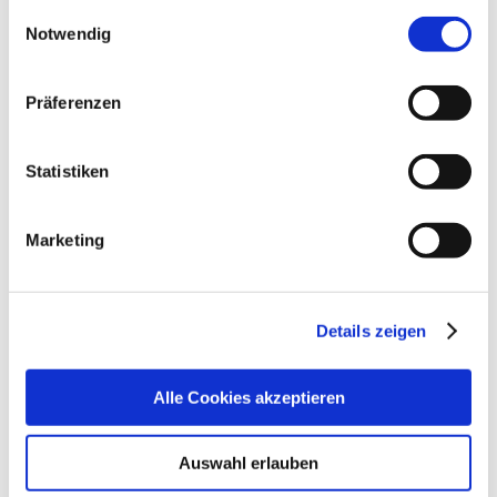
gesammelt haben.
Einwilligungsauswahl
Impressum
|
Datenschutzerklärung
Notwendig
Lage & Kontakt
Zoologisch-botanischer Garten Wilhelma
Präferenzen
Wilhelma 13
70376 Stuttgart
Statistiken
Telefon:
+49 (0)711 540 20
Mail:
info@wilhelma.de
Website:
www.wilhelma.de
Marketing
Planen Sie Ihre Anreise
Details zeigen
Verkehrs- und Tarifverbund Stuttgart GmbH
Fahrplanauskunft des VVS
Alle Cookies akzeptieren
Deutsche Bahn AG
Fahrplanauskunft der DB
Auswahl erlauben
Google Maps