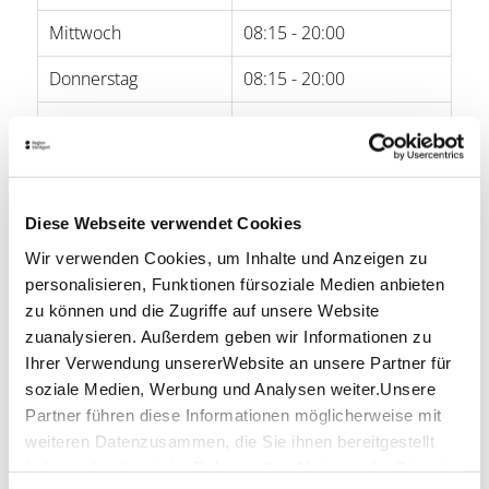
Mittwoch
08:15 - 20:00
Donnerstag
08:15 - 20:00
Freitag
08:15 - 20:00
Samstag
08:15 - 20:00
Sonntag
08:15 - 20:00
Diese Webseite verwendet Cookies
Wir verwenden Cookies, um Inhalte und Anzeigen zu
Öffnungszeiten von Google
personalisieren, Funktionen fürsoziale Medien anbieten
zu können und die Zugriffe auf unsere Website
zuanalysieren. Außerdem geben wir Informationen zu
StuttCard-Vorteil
Ihrer Verwendung unsererWebsite an unsere Partner für
Die StuttCard können Sie direkt am
soziale Medien, Werbung und Analysen weiter.Unsere
Haupteingang zum Scannen vorzeigen und
Partner führen diese Informationen möglicherweise mit
bekommen damit einmalig kostenlosen
weiteren Datenzusammen, die Sie ihnen bereitgestellt
Eintritt.
haben oder die sie im Rahmen IhrerNutzung der Dienste
Infos zur StuttCard