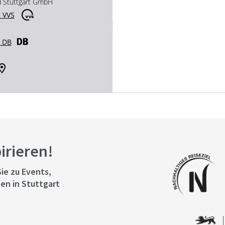
d Stuttgart GmbH
 VVS
r DB
pirieren!
ie zu Events,
en in Stuttgart