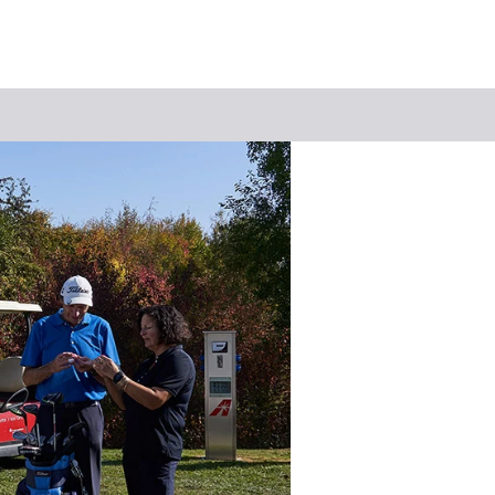
Suchbegriff
Das könnte Sie interessieren
Stadtführungen
Tickets
Citytour
Übernachtung
Erlebnisse
Essen & Trinken
Wein
Automobil
Kultur
Feste & Highlights