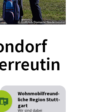
© Golfclub Domäne Niederreutin
ondorf
erreutin
Wohn­mo­bilfreund­
li­che Re­gi­on Stutt­
gart
Wir sind dabei