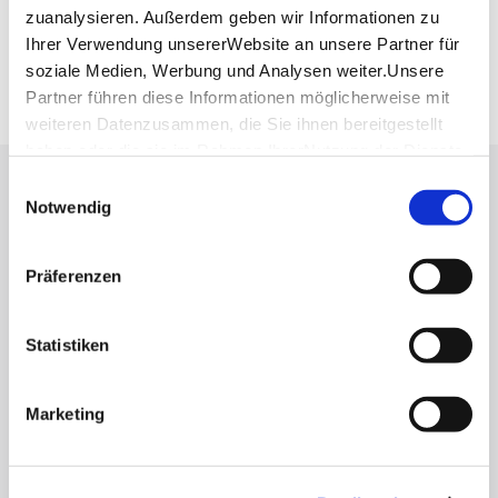
Fahrplanauskunft der DB
zuanalysieren. Außerdem geben wir Informationen zu
Ihrer Verwendung unsererWebsite an unsere Partner für
Google Maps
soziale Medien, Werbung und Analysen weiter.Unsere
Google Maps Route
Partner führen diese Informationen möglicherweise mit
weiteren Datenzusammen, die Sie ihnen bereitgestellt
haben oder die sie im Rahmen IhrerNutzung der Dienste
gesammelt haben.
Einwilligungsauswahl
Lassen Sie sich inspirieren!
Impressum
|
Datenschutzerklärung
Notwendig
Mit unserem Newsletter bleiben Sie zu Events,
Highlights und aktuellen Angeboten in
Präferenzen
Stuttgart und Region immer up-to-date.
Statistiken
Abonnieren
Marketing
Über uns