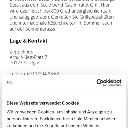
Steak aus dem Southbend-Gas-Infrarot-Grill. Hier
wird das Fleisch bei 800 Grad unvergleichlich zart
und saftig gebraten. Genießen Sie Grillspezialitäten
und internationale Köstlichkeiten im Sommer auch
auf der Sonnenterasse.
Lage & Kontakt
Zeppelino‘s
Arnulf-Klett-Platz 7
70173 Stuttgart
Telefon:
0711/204 83 63
Website:
www.stuttgart.steigenberger.de
Planen Sie Ihre Anreise
Diese Webseite verwendet Cookies
Verkehrs- und Tarifverbund Stuttgart GmbH
Wir verwenden Cookies, um Inhalte und Anzeigen zu
Fahrplanauskunft des VVS
personalisieren, Funktionen fürsoziale Medien anbieten
zu können und die Zugriffe auf unsere Website
Deutsche Bahn AG