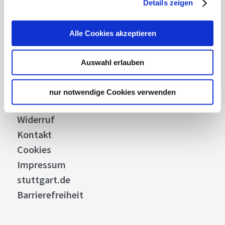
Details zeigen
Stellenangebote
Presse
Alle Cookies akzeptieren
Business
Stuttgart Convention Bureau
Auswahl erlauben
Bilddatenbank
Allgemeine Geschäftsbedingungen
nur notwendige Cookies verwenden
Datenschutz
Widerruf
Kontakt
Cookies
Impressum
stuttgart.de
Barrierefreiheit