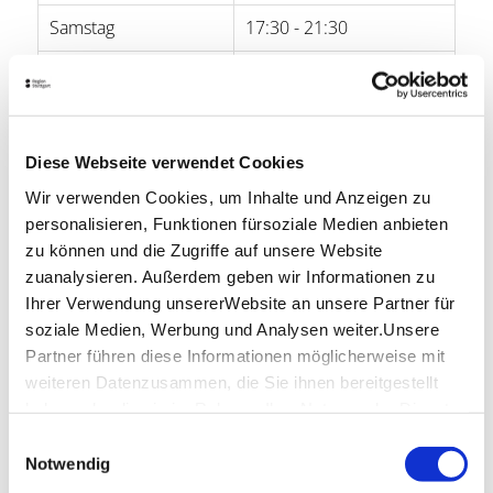
Samstag
17:30 - 21:30
Sonntag
-
Öffnungszeiten von Google
Diese Webseite verwendet Cookies
Lage & Kontakt
Wir verwenden Cookies, um Inhalte und Anzeigen zu
Zum Becher
personalisieren, Funktionen fürsoziale Medien anbieten
Urbanstr. 33
zu können und die Zugriffe auf unsere Website
70182 Stuttgart
zuanalysieren. Außerdem geben wir Informationen zu
Ihrer Verwendung unsererWebsite an unsere Partner für
Telefon:
0711/236 49 65
soziale Medien, Werbung und Analysen weiter.Unsere
Website:
www.zum-becher.de
Partner führen diese Informationen möglicherweise mit
weiteren Datenzusammen, die Sie ihnen bereitgestellt
haben oder die sie im Rahmen IhrerNutzung der Dienste
Planen Sie Ihre Anreise
gesammelt haben.
Einwilligungsauswahl
Verkehrs- und Tarifverbund Stuttgart GmbH
Impressum
|
Datenschutzerklärung
Notwendig
Fahrplanauskunft des VVS