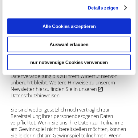
feststehen.
Details zeigen
Sie haben zudem die Möglichkeit, sich bei Ihrer
Anmeldung zum Gewinnspiel auch für unseren
Alle Cookies akzeptieren
Newsletter zu registrieren und in die damit
verbundenen Datenverarbeitungen einwilligen.
Rechtsgrundlage hierfür ist Ihre freiwillige
Auswahl erlauben
Einwilligung nach Art. 6 Abs. 1 lit. a) DSGVO. Sie
können Ihre Einwilligung auch jederzeit mit Wirkung
nur notwendige Cookies verwenden
für die Zukunft in jedem Newsletter widerrufen. Bitte
beachten Sie, dass die Rechtmäßigkeit der
Datenverarbeitung bis zu Ihrem Widerruf hiervon
unberührt bleibt. Weitere Hinweise zu unserem
Newsletter hierzu finden Sie in unseren
Datenschutzhinweisen
.
Sie sind weder gesetzlich noch vertraglich zur
Bereitstellung Ihrer personenbezogenen Daten
verpflichtet. Wenn Sie uns Ihre Daten zur Teilnahme
am Gewinnspiel nicht bereitstellen möchten, können
Sie leider nicht am Gewinnspiel teilnehmen. Wenn