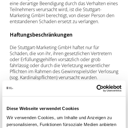
eine derartige Beendigung durch das Verhalten eines
Teilnehmers verursacht wird, ist die Stuttgart-
Marketing GmbH berechtigt, von dieser Person den
entstandenen Schaden ersetzt zu verlangen.
Haftungsbeschränkungen
Die Stuttgart-Marketing GmbH haftet nur für
Schäden, die von ihr, ihren gesetzlichen Vertretern
oder Erfüllungsgehilfen vorsätzlich oder grob
fahrlässig oder durch die Verletzung wesentlicher
Pflichten im Rahmen des Gewinnspiels/der Verlosung
(sog. Kardinalspflichten) verursacht wurden.
Wesentliche Pflichten sind solche, deren Erfüllung zur
Erreichung des Ziels des Gewinnspiels/der Verlosung
notwendig ist. In diesen Fällen ist die Haftung auf den
vorhersehbaren, typischerweise eintretenden
Schaden beschränkt. Die Haftung der Stuttgart-
Diese Webseite verwendet Cookies
Marketing GmbH für Schäden aus der Verletzung des
Wir verwenden Cookies, um Inhalte und Anzeigen zu
Lebens, des Körpers oder der Gesundheit bleibt
personalisieren, Funktionen fürsoziale Medien anbieten
davon unberührt.