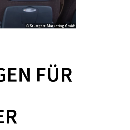
© Stuttgart-Marketing GmbH
GEN FÜR
ER