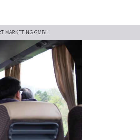
RT MARKETING GMBH
Suchbegriff
Das könnte Sie interessieren
Stadtführungen
Tickets
Citytour
Übernachtung
Erlebnisse
Essen & Trinken
Wein
Automobil
Kultur
Feste & Highlights