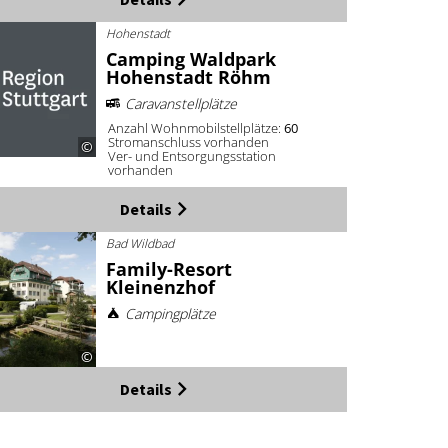
Hohenstadt
Camping Waldpark
Hohenstadt Röhm
Caravanstellplätze
Anzahl Wohnmobilstellplätze:
60
Stromanschluss vorhanden
©
Ver- und Entsorgungsstation
vorhanden
Details
Bad Wildbad
Family-Resort
Kleinenzhof
Campingplätze
©
Details