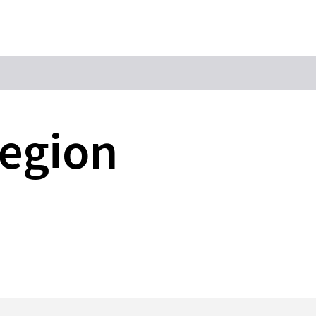
Suchbegriff
Region
Das könnte Sie interessieren
Stadtführungen
Tickets
Citytour
Übernachtung
Erlebnisse
Essen & Trinken
Wein
Automobil
Kultur
Feste & Highlights