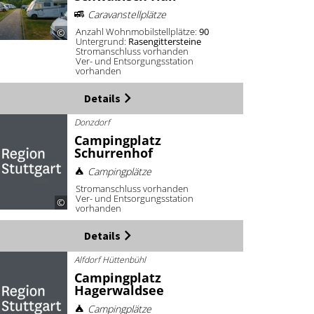
Caravanstellplätze
Anzahl Wohnmobilstellplätze:
90
©
Untergrund:
Rasengittersteine
Stromanschluss vorhanden
Ver- und Entsorgungsstation
vorhanden
Details
Donzdorf
Campingplatz
Schurrenhof
Campingplätze
Stromanschluss vorhanden
Ver- und Entsorgungsstation
©
vorhanden
Details
Alfdorf Hüttenbühl
Campingplatz
Hagerwaldsee
Campingplätze