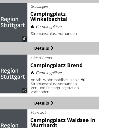
Gruibingen
Campingplatz
Winkelbachtal
Campingplätze
Stromanschluss vorhanden
©
Details
Alfdorf-Brend
Campingplatz Brend
Campingplätze
Anzahl Wohnmobilstellplätze:
50
Stromanschluss vorhanden
Ver- und Entsorgungsstation
©
vorhanden
Details
Murrhardt
Campingplatz Waldsee in
Murrhardt