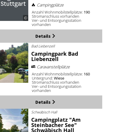
Campingplätze
Anzahl Wohnmobilstellplätze:
190
Stromanschluss vorhanden
©
Ver- und Entsorgungsstation
vorhanden
Details
Bad Liebenzell
Campingpark Bad
Liebenzell
Caravanstellplätze
Anzahl Wohnmobilstellplätze:
160
Untergrund:
Wiese
©
Stromanschluss vorhanden
Ver- und Entsorgungsstation
vorhanden
Details
Schwäbisch Hall
Campingplatz "Am
Steinbacher See"
Schwäbisch Hall