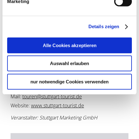
Marketing
möglich sind. Hierzu wenden Sie sich an: 
touren@stuttgart-tourist.de. Bei Nichterscheinen verfällt 
der Anspruch auf das Ticket.
Details zeigen
Alle Cookies akzeptieren
Lage & Kontakt
Auswahl erlauben
Feuersee, oberer S-Bahn Ausgang, Restaurant Rote
Kapelle
Feuerseeplatz 14
nur notwendige Cookies verwenden
70176 Stuttgart
Mail:
touren@stuttgart-tourist.de
Website:
www.stuttgart-tourist.de
Veranstalter: Stuttgart Marketing GmbH