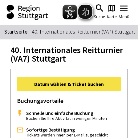
Zum Hauptinhalt springen
Zur Suche springen
Zur Hauptnavigation
Zum Footer springen
Suche
Karte
Menü
Startseite
40. Internationales Reitturnier (VA7) Stuttgart
Suchbegriff
40. Internationales Reitturnier
(VA7) Stuttgart
Das könnte Sie interessieren
Stadtführungen
Tickets
Datum wählen & Ticket buchen
Citytour
Übernachtung
Erlebnisse
Essen & Trinken
Buchungsvorteile
Wein
Automobil
Schnelle und einfache Buchung
Kultur
Feste & Highlights
Buchen Sie Ihre Aktivität in wenigen Minuten
Sofortige Bestätigung
Tickets werden Ihnen per E-Mail zugeschickt