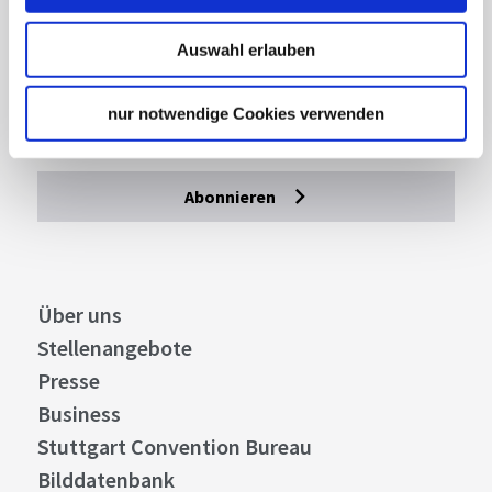
Lassen Sie sich inspirieren!
Auswahl erlauben
Mit unserem Newsletter bleiben Sie zu Events,
Highlights und aktuellen Angeboten in
nur notwendige Cookies verwenden
Stuttgart und Region immer up-to-date.
Abonnieren
Über uns
Stellenangebote
Presse
Business
Stuttgart Convention Bureau
Bilddatenbank