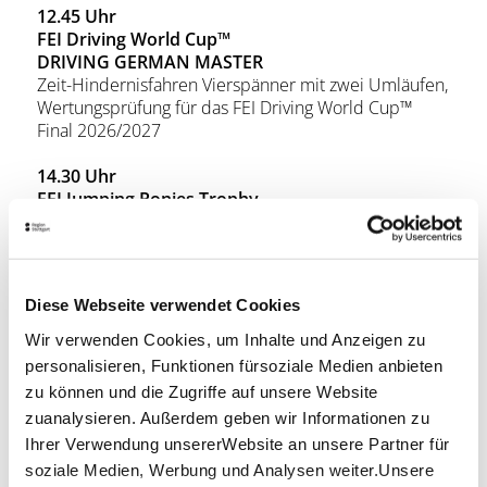
12.45 Uhr
FEI Driving World Cup™
DRIVING GERMAN MASTER
Zeit-Hindernisfahren Vierspänner mit zwei Umläufen,
Wertungsprüfung für das FEI Driving World Cup™
Final 2026/2027
14.30 Uhr
FEI Jumping Ponies Trophy
Preis der Firma Ensinger Mineral-Heilquellen
Springprüfung mit Stechen International
Ende der Veranstaltung: ca. 16.00 Uhr
Diese Webseite verwendet Cookies
Zeitplanänderungen wahrscheinlich, bitte entnehmen
Wir verwenden Cookies, um Inhalte und Anzeigen zu
Sie die endgültigen Anfangszeiten der Tages- oder
personalisieren, Funktionen fürsoziale Medien anbieten
Fachpresse bzw. unserer Homepage
zu können und die Zugriffe auf unsere Website
zuanalysieren. Außerdem geben wir Informationen zu
Lage & Kontakt
Ihrer Verwendung unsererWebsite an unsere Partner für
Hanns-Martin-Schleyer-Halle Stuttgart
soziale Medien, Werbung und Analysen weiter.Unsere