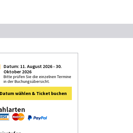
Suchbegriff
s StattReisen
Das könnte Sie interessieren
Datum: 11. August 2026 - 30.
Oktober 2026
Stadtführungen
Tickets
Bitte prüfen Sie die einzelnen Termine
in der Buchungsübersicht.
Citytour
Übernachtung
Datum wählen & Ticket buchen
Erlebnisse
Essen & Trinken
Wein
Automobil
ahlarten
Kultur
Feste & Highlights