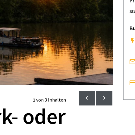
Pr
St
Bu
1
von 3 Inhalten
k- oder