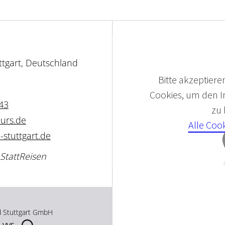
ttgart, Deutschland
Bitte akzeptieren
Cookies, um den In
43
zu
ours.de
Alle Coo
-stuttgart.de
 StattReisen
d Stuttgart GmbH