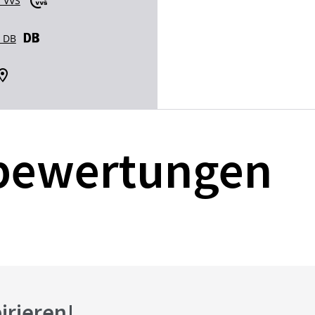
 VVS
r DB
bewertungen
pirieren!