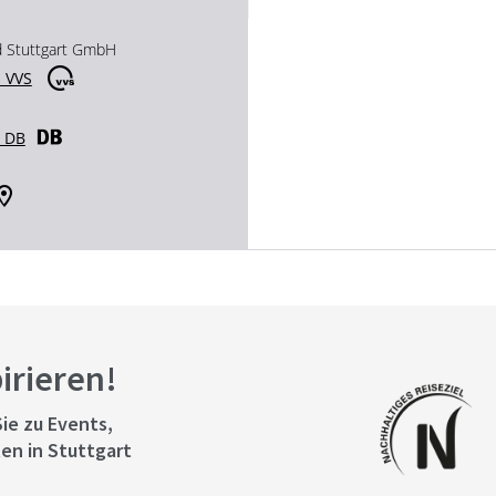
d Stuttgart GmbH
 VVS
r DB
pirieren!
ie zu Events,
en in Stuttgart