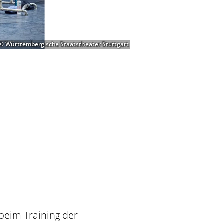
© Württembergische Staatstheater Stuttgart
beim Training der