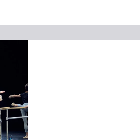
Suchbegriff
Das könnte Sie interessieren
Stadtführungen
Tickets
Citytour
Übernachtung
Erlebnisse
Essen & Trinken
Wein
Automobil
Kultur
Feste & Highlights