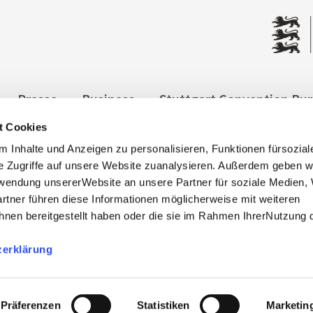
Presse
Business
Stuttgart Convention Bu
t Cookies
ngen
Datenschutz
Widerruf
Kontakt
Co
 Inhalte und Anzeigen zu personalisieren, Funktionen fürsozia
it
e Zugriffe auf unsere Website zuanalysieren. Außerdem geben w
rwendung unsererWebsite an unsere Partner für soziale Medien
rtner führen diese Informationen möglicherweise mit weiteren
nen bereitgestellt haben oder die sie im Rahmen IhrerNutzung 
zerklärung
, info@stuttgart-tourist.de
bnisregion-stuttgart.de sind die offiziellen Websites des
der Regio Stuttgart Marketing- und Tourismus GmbH.
Präferenzen
Statistiken
Marketin