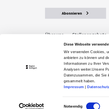
Abonnieren
Über uns
Stellenangebote
Diese Webseite verwende
Allgemeine Geschäftsbedingu
Wir verwenden Cookies, um
stuttgart.de
Barrierefreihe
anbieten zu können und di
Informationen zu Ihrer Ve
Analysen weiter.Unsere Pa
Datenzusammen, die Sie ih
gesammelt haben.
Impressum
|
Datenschut
© 2026 Stuttgart-Marketing GmbH
stuttgart-tourist.de und www.erle
Einwilligungsauswahl
Landeshauptstadt Stuttgart und 
Notwendig