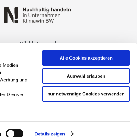
reau
Bilddatenbank
okies
Impressum
Alle Cookies akzeptieren
le Medien
ir
Auswahl erlauben
, Werbung und
nur notwendige Cookies verwenden
der Dienste
 Tourismuspartners der
g
Details zeigen