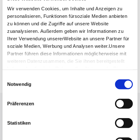
Veranstalter: Classic Rock Café
Wir verwenden Cookies, um Inhalte und Anzeigen zu
personalisieren, Funktionen fürsoziale Medien anbieten
zu können und die Zugriffe auf unsere Website
Planen Sie Ihre Anreise
zuanalysieren. Außerdem geben wir Informationen zu
Verkehrs- und Tarifverbund Stuttgart GmbH
Ihrer Verwendung unsererWebsite an unsere Partner für
Fahrplanauskunft des VVS
soziale Medien, Werbung und Analysen weiter.Unsere
Deutsche Bahn AG
Partner führen diese Informationen möglicherweise mit
Fahrplanauskunft der DB
weiteren Datenzusammen, die Sie ihnen bereitgestellt
Google Maps
haben oder die sie im Rahmen IhrerNutzung der Dienste
Google Maps Route
gesammelt haben.
Einwilligungsauswahl
Impressum
|
Datenschutzerklärung
Notwendig
Präferenzen
Lassen Sie sich inspirieren!
Mit unserem Newsletter bleiben Sie zu Events,
Statistiken
Highlights und aktuellen Angeboten in
Stuttgart und Region immer up-to-date.