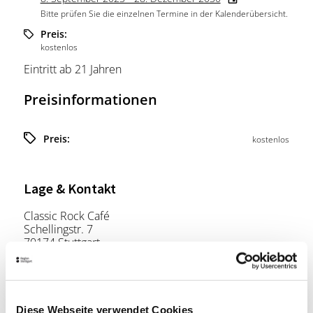
Bitte prüfen Sie die einzelnen Termine in der Kalenderübersicht.
Preis:
kostenlos
Eintritt ab 21 Jahren
Preisinformationen
Preis:
kostenlos
Lage & Kontakt
Classic Rock Café
Schellingstr. 7
70174 Stuttgart
Telefon:
0711/234 88 58
Website:
www.classicrockcafe.de
Diese Webseite verwendet Cookies