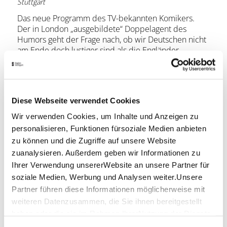
Stuttgart
Das neue Programm des TV-bekannten Komikers.
Der in London „ausgebildete“ Doppelagent des
Humors geht der Frage nach, ob wir Deutschen nicht
am Ende doch lustiger sind als die Engländer.
Schulte-Loh besticht mit britischem Humor.
Mitreißend und erfrischend charmant. WAZ
Diese Webseite verwendet Cookies
TV-bekannt aus Nuhr im Ersten, Olafs Klub, Markus
Wir verwenden Cookies, um Inhalte und Anzeigen zu
Lanz, Quatsch Comedy Club, Nightwash,
Mitternachtsspitzen u.v.m.
personalisieren, Funktionen fürsoziale Medien anbieten
zu können und die Zugriffe auf unsere Website
Lage & Kontakt
zuanalysieren. Außerdem geben wir Informationen zu
Ihrer Verwendung unsererWebsite an unsere Partner für
Rosenau - Lokalität & Bühne
soziale Medien, Werbung und Analysen weiter.Unsere
Rotebühlstraße 109 b
70178 Stuttgart
Partner führen diese Informationen möglicherweise mit
weiteren Datenzusammen, die Sie ihnen bereitgestellt
Veranstalter: Rosenau Kultur e.V.
haben oder die sie im Rahmen IhrerNutzung der Dienste
gesammelt haben.