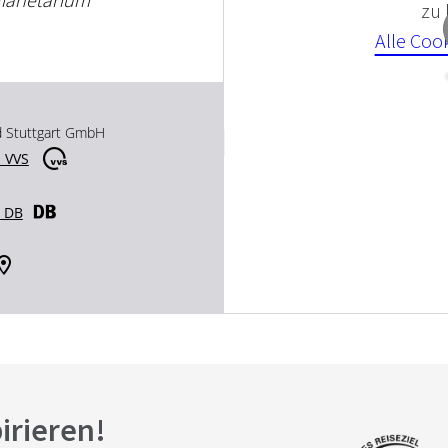
zu
Alle Coo
d Stuttgart GmbH
 VVS
r DB
pirieren!