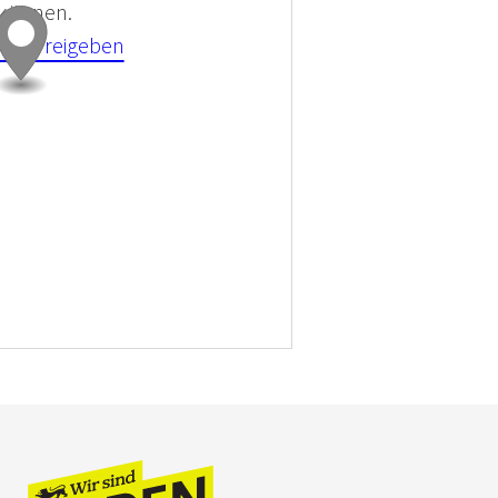
 können.
kies Freigeben