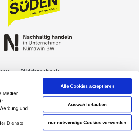
reau
Bilddatenbank
okies
Impressum
Alle Cookies akzeptieren
le Medien
ir
Auswahl erlauben
, Werbung und
nur notwendige Cookies verwenden
der Dienste