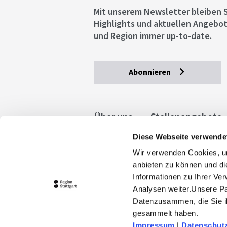
Mit unserem Newsletter bleiben S
Highlights und aktuellen Angebot
und Region immer up-to-date.
Abonnieren
Über uns
Stellenangebote
Diese Webseite verwende
Allgemeine Geschäftsbedingu
Wir verwenden Cookies, um
stuttgart.de
Barrierefreihe
anbieten zu können und di
Informationen zu Ihrer Ve
Analysen weiter.Unsere Pa
Datenzusammen, die Sie ih
gesammelt haben.
Impressum
|
Datenschut