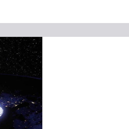
Suchbegriff
Das könnte Sie interessieren
Stadtführungen
Tickets
Citytour
Übernachtung
Erlebnisse
Essen & Trinken
Wein
Automobil
Kultur
Feste & Highlights