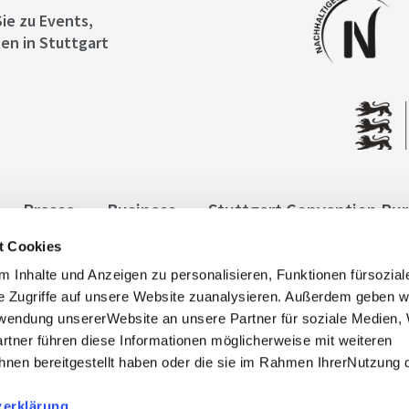
ie zu Events,
en in Stuttgart
Presse
Business
Stuttgart Convention Bu
t Cookies
ngen
Datenschutz
Widerruf
Kontakt
Co
 Inhalte und Anzeigen zu personalisieren, Funktionen fürsozia
it
e Zugriffe auf unsere Website zuanalysieren. Außerdem geben w
rwendung unsererWebsite an unsere Partner für soziale Medien
rtner führen diese Informationen möglicherweise mit weiteren
nen bereitgestellt haben oder die sie im Rahmen IhrerNutzung 
zerklärung