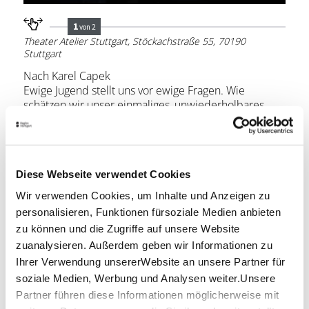
1
von 2
Theater Atelier Stuttgart, Stöckachstraße 55, 70190
Stuttgart
Nach Karel Capek
Ewige Jugend stellt uns vor ewige Fragen. Wie
schätzen wir unser einmaliges, unwiederholbares
Leben mit all seinen glücklichen und schmerzhaften
Momenten? Und wie wichtig ist es, sterblich zu sein?
Im XVI. Jahrhundert liegt Kaiser Rudolf II. im Sterben.
In seiner Verzweiflung beauftragt er seinen Leibarzt
Diese Webseite verwendet Cookies
Makropoulos, ein lebensverlängerndes Elixier zu
entwickeln.
Wir verwenden Cookies, um Inhalte und Anzeigen zu
Im XXI. Jahrhundert taucht plötzlich eine mysteriöse
personalisieren, Funktionen fürsoziale Medien anbieten
Person auf, die auf unerklärliche Weise jung wirkt. Es
zu können und die Zugriffe auf unsere Website
scheint, als hütet sie das Geheimnis der ewigen
zuanalysieren. Außerdem geben wir Informationen zu
Jugend.
Ihrer Verwendung unsererWebsite an unsere Partner für
Lage & Kontakt
soziale Medien, Werbung und Analysen weiter.Unsere
Partner führen diese Informationen möglicherweise mit
Theater Atelier Stuttgart