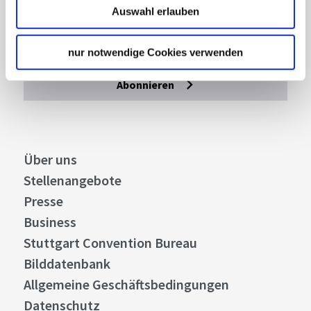
Mit unserem Newsletter bleiben Sie zu Events,
Auswahl erlauben
Highlights und aktuellen Angeboten in
Stuttgart und Region immer up-to-date.
nur notwendige Cookies verwenden
Abonnieren
Über uns
Stellenangebote
Presse
Business
Stuttgart Convention Bureau
Bilddatenbank
Allgemeine Geschäftsbedingungen
Datenschutz