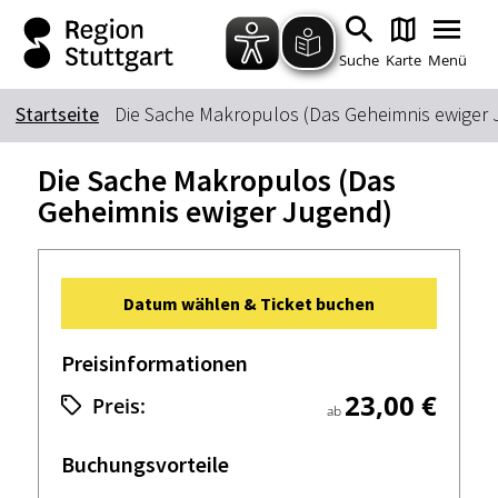
Zum Hauptinhalt springen
Zur Suche springen
Zur Hauptnavigation
Zum Footer springen
Suche
Karte
Menü
Startseite
Die Sache Makropulos (Das Geheimnis ewiger
Suchbegriff
Die Sache Makropulos (Das
Geheimnis ewiger Jugend)
Das könnte Sie interessieren
Stadtführungen
Tickets
Datum wählen & Ticket buchen
Citytour
Übernachtung
Erlebnisse
Essen & Trinken
Preisinformationen
Wein
Automobil
23,00 €
Preis:
ab
Kultur
Feste & Highlights
Buchungsvorteile