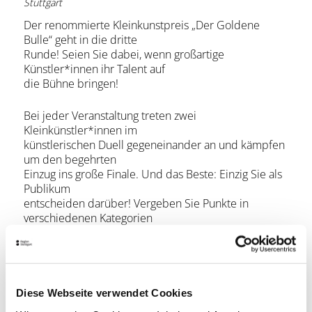
Stuttgart
Der renommierte Kleinkunstpreis „Der Goldene
Bulle“ geht in die dritte
Runde! Seien Sie dabei, wenn großartige
Künstler*innen ihr Talent auf
die Bühne bringen!
Bei jeder Veranstaltung treten zwei
Kleinkünstler*innen im
künstlerischen Duell gegeneinander an und kämpfen
um den begehrten
Einzug ins große Finale. Und das Beste: Einzig Sie als
Publikum
entscheiden darüber! Vergeben Sie Punkte in
verschiedenen Kategorien
und bestimmen Sie, wer es ins Finale im Dezember
schafft. Dort
werden die Gewinner des Goldenen, Silbernen und
Bronzenen Bullen
gekürt – inklusive hochdotiertem Preisgeld! Neu
Diese Webseite verwendet Cookies
dazugekommen sind