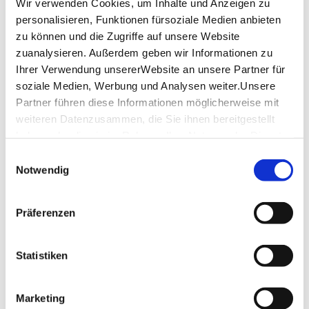
Wir verwenden Cookies, um Inhalte und Anzeigen zu
zwei Ehrenpreise, unser „Förder-Bulle“ und unser
personalisieren, Funktionen fürsoziale Medien anbieten
„Inklusions-Bulle“!
zu können und die Zugriffe auf unsere Website
zuanalysieren. Außerdem geben wir Informationen zu
Erleben Sie einen unvergesslichen Abend voller
Comedy, Live-Musik,
Ihrer Verwendung unsererWebsite an unsere Partner für
kulinarischen Highlights und erstklassiger
soziale Medien, Werbung und Analysen weiter.Unsere
Unterhaltung! Freuen Sie
Partner führen diese Informationen möglicherweise mit
sich auf mitreißende Shows, herausragende Talente
weiteren Datenzusammen, die Sie ihnen bereitgestellt
und eine
haben oder die sie im Rahmen IhrerNutzung der Dienste
einzigartige Atmosphäre.
gesammelt haben.
Einwilligungsauswahl
Impressum
|
Datenschutzerklärung
Notwendig
Copyright: Christoph Sonntag
Lage & Kontakt
Präferenzen
SpardaWelt Eventcenter
Am Hauptbahnhof 3
70173 Stuttgart
Statistiken
Veranstalter: HOC Events
Marketing