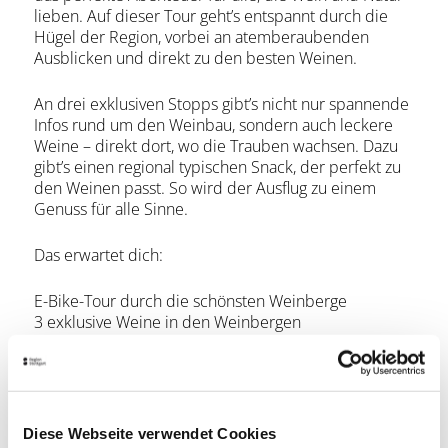
lieben. Auf dieser Tour geht’s entspannt durch die
Hügel der Region, vorbei an atemberaubenden
Ausblicken und direkt zu den besten Weinen.
An drei exklusiven Stopps gibt’s nicht nur spannende
Infos rund um den Weinbau, sondern auch leckere
Weine – direkt dort, wo die Trauben wachsen. Dazu
gibt’s einen regional typischen Snack, der perfekt zu
den Weinen passt. So wird der Ausflug zu einem
Genuss für alle Sinne.
Das erwartet dich:
E-Bike-Tour durch die schönsten Weinberge
3 exklusive Weine in den Weinbergen
1 leckerer Snack zum Wein
Spannende Geschichten und Insider-Infos vom
Guide
Perfekt für alle, die Natur und gutes Essen lieben
Ob mit Freunden, Kollegen oder als kleine Auszeit –
Diese Webseite verwendet Cookies