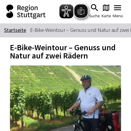
Zum Hauptinhalt springen
Zur Suche springen
Zur Hauptnavigation
Zum Footer springen
Suche
Karte
Menü
Startseite
E-Bike-Weintour – Genuss und Natur auf zwei
Suchbegriff
E-Bike-Weintour – Genuss und
Natur auf zwei Rädern
Das könnte Sie interessieren
Stadtführungen
Tickets
Citytour
Übernachtung
Erlebnisse
Essen & Trinken
Wein
Automobil
Kultur
Feste & Highlights