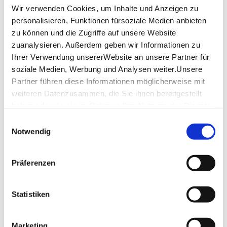
diese Weintour ist die ideale Mischung aus Spaß,
Wir verwenden Cookies, um Inhalte und Anzeigen zu
Natur und Genuss.
personalisieren, Funktionen fürsoziale Medien anbieten
Mitzubringen ist
zu können und die Zugriffe auf unsere Website
zuanalysieren. Außerdem geben wir Informationen zu
E-Bike
Ihrer Verwendung unsererWebsite an unsere Partner für
geladener Akku
soziale Medien, Werbung und Analysen weiter.Unsere
ggfls Regenkleidung
Partner führen diese Informationen möglicherweise mit
Wasser/Sprudel für den eigenen Bedarf
weiteren Datenzusammen, die Sie ihnen bereitgestellt
haben oder die sie im Rahmen IhrerNutzung der Dienste
Hinweis an die Teilnehmer
gesammelt haben.
Einwilligungsauswahl
Impressum
|
Datenschutzerklärung
Notwendig
Bitte bringen Sie ihr E-Bike geladen mit. Der Akku muss 
voll sein. Eine Zwischenladung unterwegs ist nicht möglich.
Präferenzen
Hinweis
Während der Veranstaltung können Foto- und 
Videoaufnahmen von der Veranstaltung für 
Statistiken
Veröffentlichungen gemacht werden.
Mit der Teilnahme an der Veranstaltung erklären Sie sich 
mit der Benutzung des Materials für Werbezwecke 
Marketing