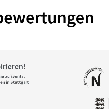
bewertungen
pirieren!
ie zu Events,
en in Stuttgart