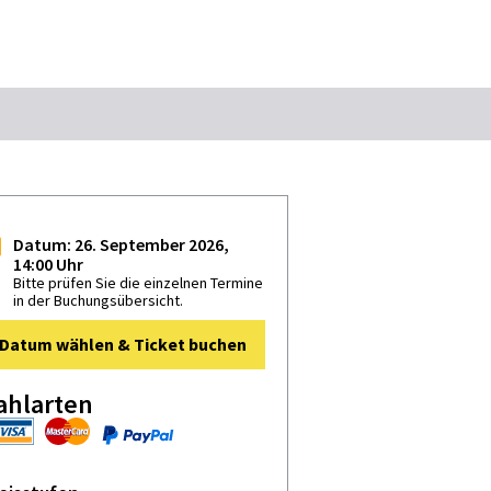
Suchbegriff
Das könnte Sie interessieren
Datum: 26. September 2026,
14:00 Uhr
Stadtführungen
Tickets
Bitte prüfen Sie die einzelnen Termine
in der Buchungsübersicht.
Citytour
Übernachtung
Datum wählen & Ticket buchen
Erlebnisse
Essen & Trinken
Wein
Automobil
ahlarten
Kultur
Feste & Highlights