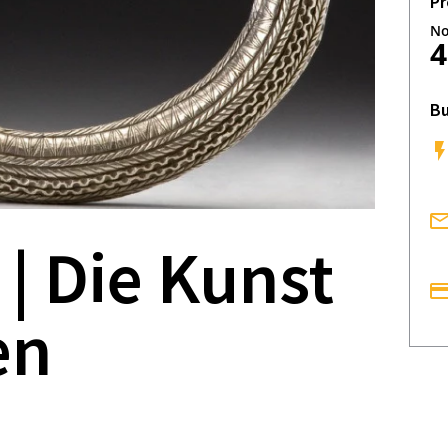
Pr
No
4
Bu
| Die Kunst
en