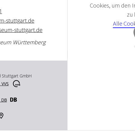
Cookies, um den In
1
zu
-stuttgart.de
Alle Coo
eum-stuttgart.de
useum Württemberg
d Stuttgart GmbH
 VVS
r DB